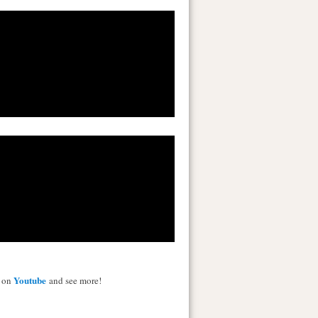
Youtube
s on
and see more!