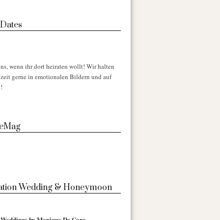
 Dates
ns, wenn ihr dort heiraten wollt! Wir halten
zeit gerne in emotionalen Bildern und auf
!
 eMag
nation Wedding & Honeymoon
l Weddings by Monique De Caro