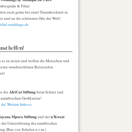
sfotografie & Film)
iten euch gerne bei eurer Traumhochzeit in
iz und an die schönsten Orte der Welt!
iful-weddings.ch
nst helfen!
n es zu reisen und wollen die Menschen und
diesen wunderschönen Reisezielen
zen!
AfriCat Stiftung
ze die
beim Schutz und
r namibischen Großkatzen!
 da! Weitere Infos>>
ayana Mpora Stiftung
n’Kwazi
und der
 der Unterstützung der namibischen
ng (Bau von Schulen u.v.m.)