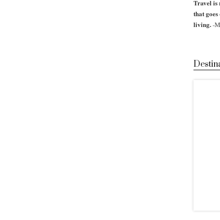
Travel is 
that goes
living.
-M
Destin