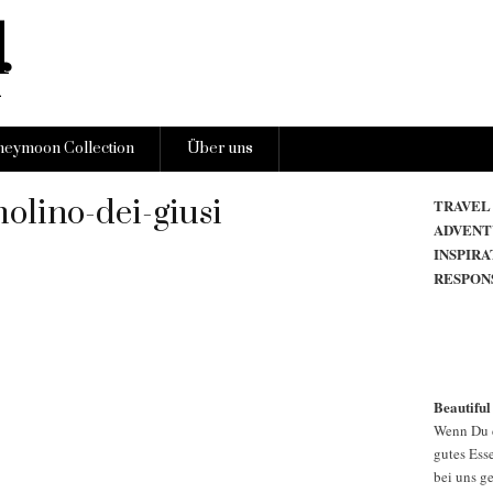
eymoon Collection
Über uns
olino-dei-giusi
TRAVEL
ADVENT
INSPIRA
RESPON
Beautiful
Wenn Du d
gutes Esse
bei uns g