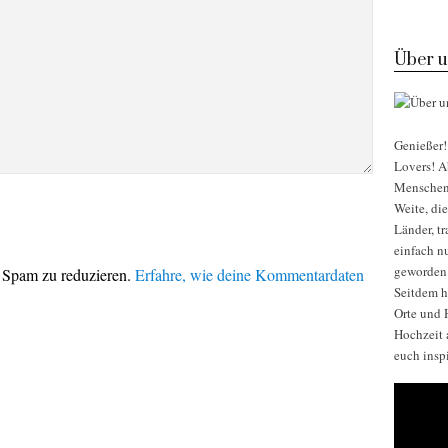
Über u
Genießer! 
Lovers! Ab
Menschen, 
Weite, di
Länder, t
einfach nu
geworden
 Spam zu reduzieren.
Erfahre, wie deine Kommentardaten
Seitdem h
Orte und H
Hochzeit 
euch insp