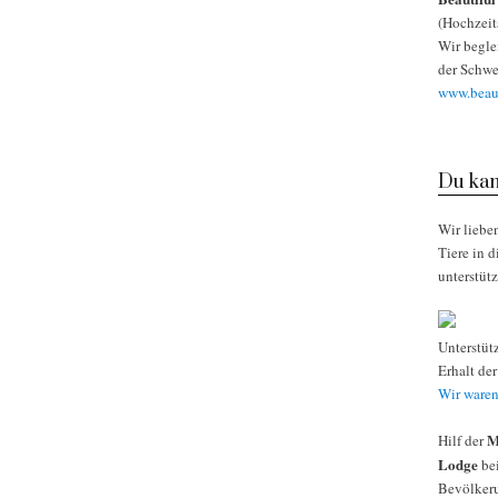
(Hochzeit
Wir begle
der Schwe
www.beaut
Du kan
Wir liebe
Tiere in 
unterstüt
Unterstüt
Erhalt de
Wir waren
M
Hilf der
Lodge
bei
Bevölkeru