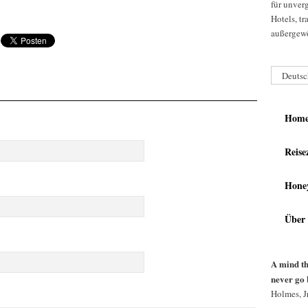
für unver
Hotels, t
außergewö
Deutsc
Hom
Reise
Hone
Über
A mind th
never go 
Holmes, Jr