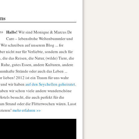
ns
Hallo!
Wir sind Monique & Marcus De
Caro – lebensfrohe Weltenbummler und
Wir schreiben auf unserem Blog ... for
er nicht nur für Verliebte, sondern auch für
die das Reisen, die Natur, (wilde) Tiere, die
e Ruhe, gutes Essen, andere Kulturen, andere
raumhafte Strände oder auch das Leben ...
r lieben! 2012 ist ein Traum für uns wahr
 und wir haben
auf den Seychellen geheiratet
.
aben wir schon viele andere wunderschöne
otels besucht, die auch perfekt für die
am Strand oder die Flitterwochen wären. Lasst
irieren!
mehr erfahren >>