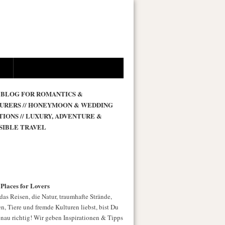
 BLOG FOR ROMANTICS &
URERS // HONEYMOON & WEDDING
TIONS // LUXURY, ADVENTURE &
SIBLE TRAVEL
 Places for Lovers
as Reisen, die Natur, traumhafte Strände,
n, Tiere und fremde Kulturen liebst, bist Du
enau richtig! Wir geben Inspirationen & Tipps