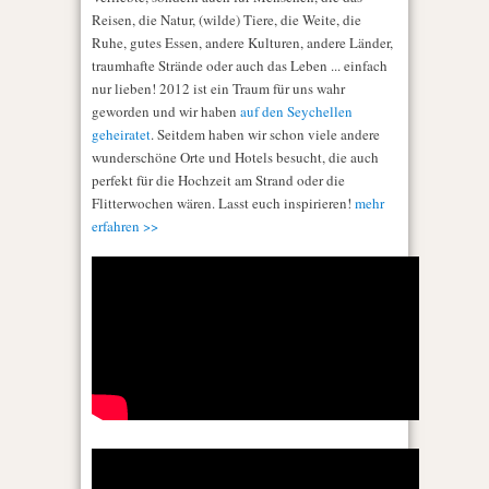
Reisen, die Natur, (wilde) Tiere, die Weite, die
Ruhe, gutes Essen, andere Kulturen, andere Länder,
traumhafte Strände oder auch das Leben ... einfach
nur lieben! 2012 ist ein Traum für uns wahr
geworden und wir haben
auf den Seychellen
geheiratet
. Seitdem haben wir schon viele andere
wunderschöne Orte und Hotels besucht, die auch
perfekt für die Hochzeit am Strand oder die
Flitterwochen wären. Lasst euch inspirieren!
mehr
erfahren >>