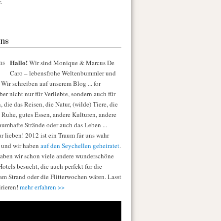
.
ns
Hallo!
Wir sind Monique & Marcus De
Caro – lebensfrohe Weltenbummler und
Wir schreiben auf unserem Blog ... for
er nicht nur für Verliebte, sondern auch für
die das Reisen, die Natur, (wilde) Tiere, die
e Ruhe, gutes Essen, andere Kulturen, andere
raumhafte Strände oder auch das Leben ...
r lieben! 2012 ist ein Traum für uns wahr
 und wir haben
auf den Seychellen geheiratet
.
aben wir schon viele andere wunderschöne
otels besucht, die auch perfekt für die
am Strand oder die Flitterwochen wären. Lasst
irieren!
mehr erfahren >>