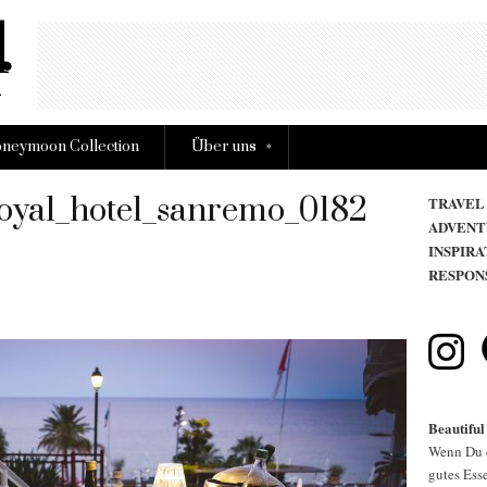
»
neymoon Collection
Über uns
yal_hotel_sanremo_0182
TRAVEL
ADVENT
INSPIRA
RESPON
Beautiful
Wenn Du d
gutes Esse