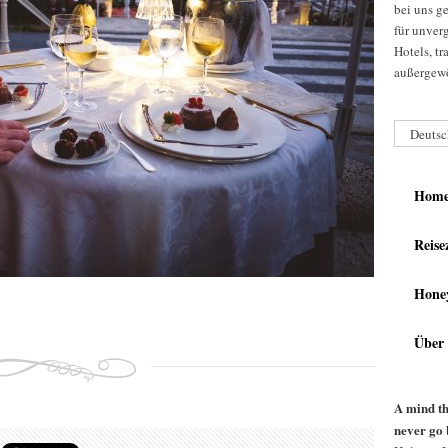
bei uns g
für unver
Hotels, t
außergewö
Deutsc
Hom
Reise
Hone
Über
A mind th
never go 