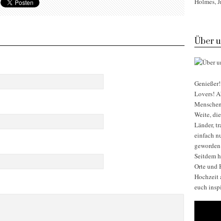
Holmes, Jr
Über u
Genießer! 
Lovers! Ab
Menschen, 
Weite, di
Länder, t
einfach nu
geworden
Seitdem h
Orte und H
Hochzeit 
euch insp