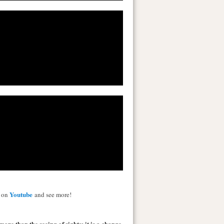
Youtube
s on
and see more!
more than the seeing of sights; it is a change