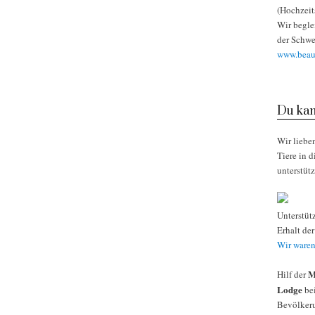
(Hochzeit
Wir begle
der Schwe
www.beaut
Du kan
Wir liebe
Tiere in 
unterstüt
Unterstüt
Erhalt de
Wir waren
M
Hilf der
Lodge
bei
Bevölkeru