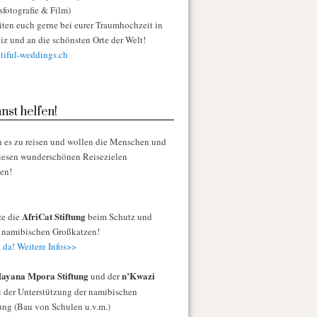
sfotografie & Film)
iten euch gerne bei eurer Traumhochzeit in
iz und an die schönsten Orte der Welt!
iful-weddings.ch
nst helfen!
n es zu reisen und wollen die Menschen und
diesen wunderschönen Reisezielen
zen!
AfriCat Stiftung
ze die
beim Schutz und
r namibischen Großkatzen!
 da! Weitere Infos>>
ayana Mpora Stiftung
n’Kwazi
und der
 der Unterstützung der namibischen
ng (Bau von Schulen u.v.m.)