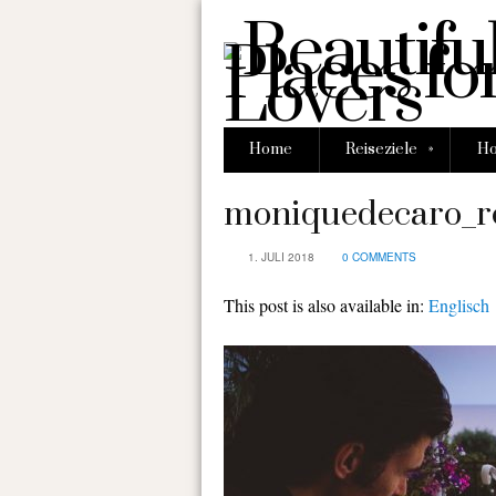
»
Home
Reiseziele
Ho
moniquedecaro_ro
1. JULI 2018
0 COMMENTS
This post is also available in:
Englisch