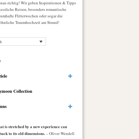
enau richtig! Wir geben Inspirationen & Tipps
gessliche Reisen, besonders romantische
raumhafte Flitterwochen oder sogar die
hnliche Traumhochzeit am Strand!
h
e
ziele
ymoon Collection
 uns
at is stretched by a new experience can
back to its old dimensions.
– Oliver Wendell