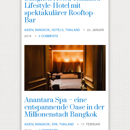
Lifestyle-Hotel mit
spektakulärer Rooftop-
Bar
ASIEN
,
BANGKOK
,
HOTELS
,
THAILAND
23. JANUAR
2019
0 COMMENTS
Anantara Spa – eine
entspannende Oase in der
Millionenstadt Bangkok
ASIEN
,
BANGKOK
,
SPA
,
THAILAND
17. FEBRUAR