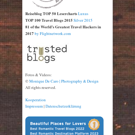
Reiseblog TOP 50 Lesercharts
Luxus
TOP 100 Travel Blogs 2015
Silver 2015
81 of the World’s Greatest Travel Hackers in
2017
by Flightnetwork.com
Fotos & Videos:
©
Monique De Caro | Photography & Design
All rights reserved.
Kooperation
Impressum
|
Datenschutzerklärung