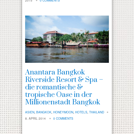
2015
0 COMMENTS
Anantara Bangkok
Riverside Resort & Spa –
die romantische &
tropische Oase in der
Millionenstadt Bangkok
ASIEN
,
BANGKOK
,
HONEYMOON
,
HOTELS
,
THAILAND
8. APRIL 2014
0 COMMENTS