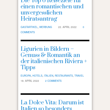
Die Top 6 Reiseziele für
einen romantischen und
unvergesslichen
Heiratsantrag
GASTARTIKEL
,
WERBUNG
22. APRIL 2022
0
COMMENTS
Ligurien in Bildern –
Genuss & Romantik an
der italienischen Riviera +
Tipps
EUROPA
,
HOTELS
,
ITALIEN
,
RESTAURANTS
,
TRAVEL
18. APRIL 2022
2 COMMENTS
La Dolce Vita: Darum ist
Italien so besonders