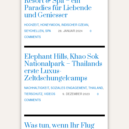
Resort & Spa – ein
Paradies für Liebende
und Geniesser
HOCHZEIT
,
HONEYMOON
,
INDISCHER OZEAN
,
SEYCHELLEN
,
SPA
28. JANUAR 2024
0
COMMENTS
Elephant Hills, Khao Sok
Nationalpark – Thailands
erste Luxus-
Zeltdschungelcamps
NACHHALTIGKEIT
,
SOZIALES ENGAGEMENT
,
THAILAND
,
TIERSCHUTZ
,
VIDEOS
9. DEZEMBER 2023
0
COMMENTS
Was tun, wenn Ihr Flug