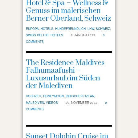
Hotel & Spa – Wellness &
Genuss im malerischen
Berner Oberland, Schweiz
EUROPA
,
HOTELS
,
HUNDEFREUNDLICH
,
LHW
,
SCHWEIZ
,
SWISS DELUXE HOTELS
8. JANUAR 2023
0
COMMENTS
The Residence Maldives
Falhumaafushi –
Luxusurlaub im Süden
der Malediven
HOCHZEIT
,
HONEYMOON
,
INDISCHER OZEAN
,
MALEDIVEN
,
VIDEOS
29. NOVEMBER 2022
0
COMMENTS
Sunset Dolphin Cruise im