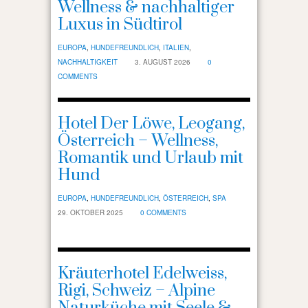
Wellness & nachhaltiger
Tipps
Luxus in Südtirol
EUROPA
,
HUNDEFREUNDLICH
,
ITALIEN
,
NACHHALTIGKEIT
3. AUGUST 2026
0
COMMENTS
Hotel Der Löwe, Leogang,
Österreich – Wellness,
Romantik und Urlaub mit
Hund
EUROPA
,
HUNDEFREUNDLICH
,
ÖSTERREICH
,
SPA
29. OKTOBER 2025
0 COMMENTS
Kräuterhotel Edelweiss,
Rigi, Schweiz – Alpine
Naturküche mit Seele &