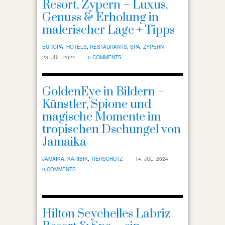
Resort, Zypern – Luxus,
Genuss & Erholung in
malerischer Lage + Tipps
EUROPA
,
HOTELS
,
RESTAURANTS
,
SPA
,
ZYPERN
28. JULI 2024
0 COMMENTS
GoldenEye in Bildern –
Künstler, Spione und
magische Momente im
tropischen Dschungel von
Jamaika
JAMAIKA
,
KARIBIK
,
TIERSCHUTZ
14. JULI 2024
0 COMMENTS
Hilton Seychelles Labriz