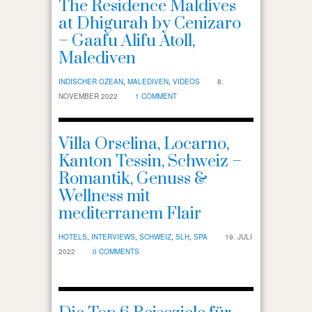
The Residence Maldives
at Dhigurah by Cenizaro
– Gaafu Alifu Atoll,
Malediven
INDISCHER OZEAN
,
MALEDIVEN
,
VIDEOS
8.
NOVEMBER 2022
1 COMMENT
Villa Orselina, Locarno,
Kanton Tessin, Schweiz –
Romantik, Genuss &
Wellness mit
mediterranem Flair
HOTELS
,
INTERVIEWS
,
SCHWEIZ
,
SLH
,
SPA
19. JULI
2022
0 COMMENTS