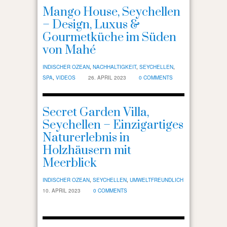
Mango House, Seychellen
– Design, Luxus &
Gourmetküche im Süden
von Mahé
INDISCHER OZEAN
,
NACHHALTIGKEIT
,
SEYCHELLEN
,
SPA
,
VIDEOS
26. APRIL 2023
0 COMMENTS
Secret Garden Villa,
Seychellen – Einzigartiges
Naturerlebnis in
Holzhäusern mit
Meerblick
INDISCHER OZEAN
,
SEYCHELLEN
,
UMWELTFREUNDLICH
10. APRIL 2023
0 COMMENTS