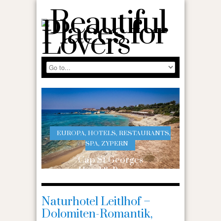
EUROPA
,
HOTELS
,
RESTAURANTS
,
SPA
,
ZYPERN
Cap St Georges
Hotel & Resort,
Zypern – Luxus,
Genuss &
Naturhotel Leitlhof –
Erholung in
Dolomiten-Romantik,
malerischer Lage +