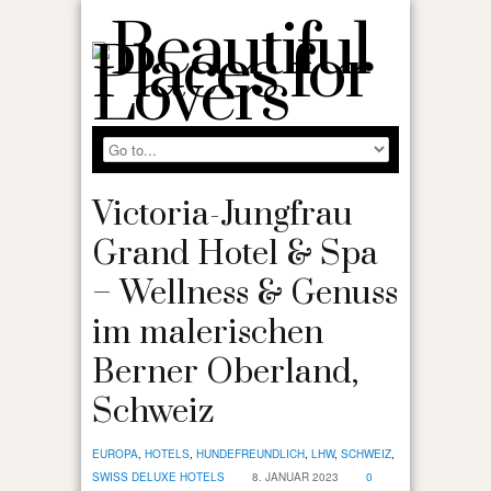
Victoria-Jungfrau
Grand Hotel & Spa
– Wellness & Genuss
im malerischen
Berner Oberland,
Schweiz
EUROPA
,
HOTELS
,
HUNDEFREUNDLICH
,
LHW
,
SCHWEIZ
,
SWISS DELUXE HOTELS
8. JANUAR 2023
0