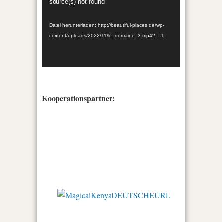
source(s) not found
Datei herunterladen: http://beautiful-places.de/wp-
content/uploads/2022/11/le_domaine_3.mp4?_=1
Kooperationspartner: