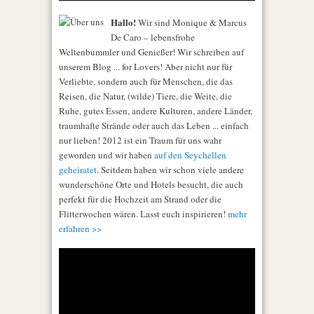
Hallo!
Wir sind Monique & Marcus
De Caro – lebensfrohe
Weltenbummler und Genießer! Wir schreiben auf
unserem Blog ... for Lovers! Aber nicht nur für
Verliebte, sondern auch für Menschen, die das
Reisen, die Natur, (wilde) Tiere, die Weite, die
Ruhe, gutes Essen, andere Kulturen, andere Länder,
traumhafte Strände oder auch das Leben ... einfach
nur lieben! 2012 ist ein Traum für uns wahr
geworden und wir haben
auf den Seychellen
geheiratet
. Seitdem haben wir schon viele andere
wunderschöne Orte und Hotels besucht, die auch
perfekt für die Hochzeit am Strand oder die
Flitterwochen wären. Lasst euch inspirieren!
mehr
erfahren >>