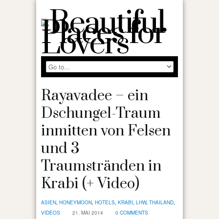
Rayavadee – ein
Dschungel-Traum
inmitten von Felsen
und 3
Traumstränden in
Krabi (+ Video)
ASIEN
,
HONEYMOON
,
HOTELS
,
KRABI
,
LHW
,
THAILAND
,
VIDEOS
21. MAI 2014
0 COMMENTS