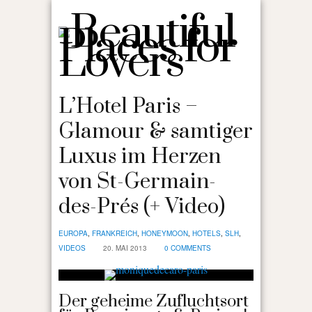
L’Hotel Paris –
Glamour & samtiger
Luxus im Herzen
von St-Germain-
des-Prés (+ Video)
EUROPA
,
FRANKREICH
,
HONEYMOON
,
HOTELS
,
SLH
,
VIDEOS
20. MAI 2013
0 COMMENTS
Der geheime Zufluchtsort