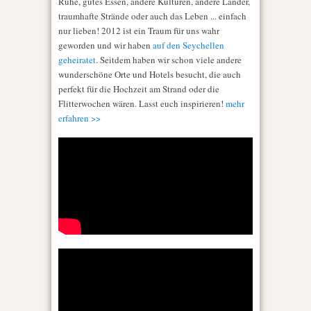
Ruhe, gutes Essen, andere Kulturen, andere Länder,
traumhafte Strände oder auch das Leben ... einfach
nur lieben! 2012 ist ein Traum für uns wahr
geworden und wir haben
auf den Seychellen
geheiratet
. Seitdem haben wir schon viele andere
wunderschöne Orte und Hotels besucht, die auch
perfekt für die Hochzeit am Strand oder die
Flitterwochen wären. Lasst euch inspirieren!
mehr
erfahren >>