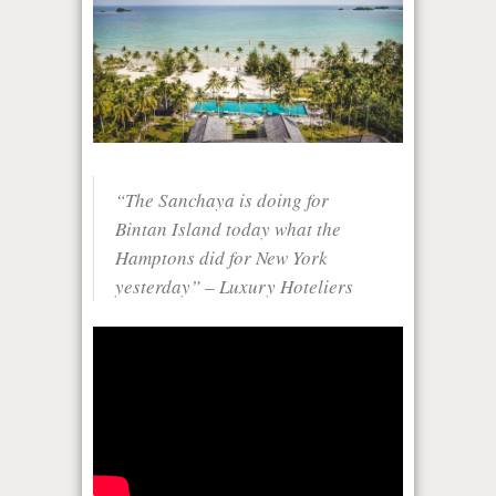
“The Sanchaya is doing for
Bintan Island today what the
Hamptons did for New York
yesterday”
– Luxury Hoteliers