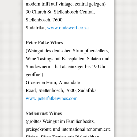
modern trifft auf vintage, zentral gelegen)
30 Church St, Stellenbosch Central,
Stellenbosch, 7600,
Südafrika;
www.oudewerf.co.za
Peter Falke Wines
(Weingut des deutschen Strumpfherstellers,
Wine-Tastings mit Käseplatten, Salaten und
Sundownern – hat als einziger bis 19 Uhr
geöffnet)
Groenvlei Farm, Annandale
Road, Stellenbosch, 7600, Südafrika
www.peterfalkewines.com
Stellenrust Wines
(größtes Weingut im Familienbesitz,
p
reisgekrönte und international renommierte
Weine
,
Wine-Tasting mit
Picknickbox –