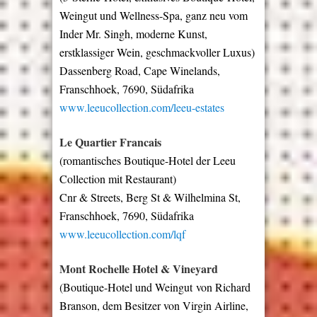
Weingut und Wellness-Spa, ganz neu vom
Inder Mr. Singh, moderne Kunst,
erstklassiger Wein, geschmackvoller Luxus)
Dassenberg Road, Cape Winelands,
Franschhoek, 7690, Südafrika
www.leeucollection.com/leeu-estates
Le Quartier Francais
(romantisches Boutique-Hotel der Leeu
Collection mit Restaurant)
Cnr & Streets, Berg St & Wilhelmina St,
Franschhoek, 7690, Südafrika
www.leeucollection.com/lqf
Mont Rochelle Hotel & Vineyard
(
Boutique-Hotel und Weingut
von Richard
Branson, dem Besitzer von Virgin Airline,