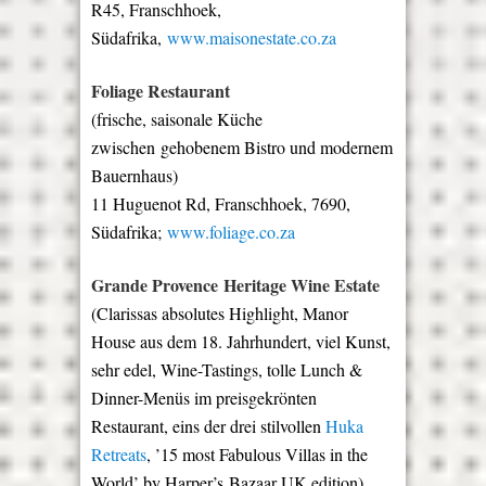
R45, Franschhoek,
Südafrika,
www.maisonestate.co.za
Foliage Restaurant
(frische, saisonale Küche
zwischen
gehobenem Bistro und modernem
Bauernhaus)
11 Huguenot Rd, Franschhoek, 7690,
Südafrika;
www.foliage.co.za
Grande Provence Heritage Wine Estate
(Clarissas absolutes Highlight, Manor
House aus dem 18. Jahrhundert, viel Kunst,
sehr edel, Wine-Tastings, tolle Lunch &
Dinner-Menüs im preisgekrönten
Restaurant, eins der drei stilvollen
Huka
Retreats
, ’15 most Fabulous Villas in the
World’ by Harper’s Bazaar UK edition)