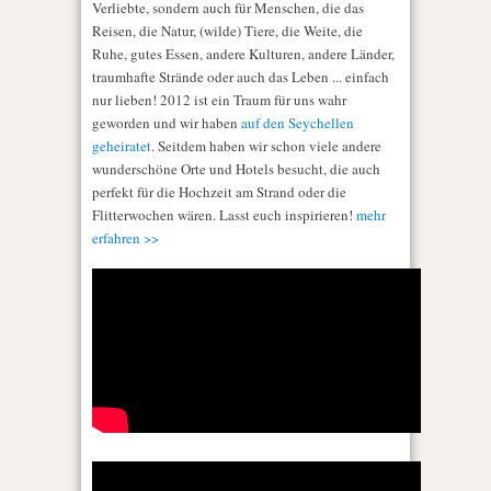
Verliebte, sondern auch für Menschen, die das
Reisen, die Natur, (wilde) Tiere, die Weite, die
Ruhe, gutes Essen, andere Kulturen, andere Länder,
traumhafte Strände oder auch das Leben ... einfach
nur lieben! 2012 ist ein Traum für uns wahr
geworden und wir haben
auf den Seychellen
geheiratet
. Seitdem haben wir schon viele andere
wunderschöne Orte und Hotels besucht, die auch
perfekt für die Hochzeit am Strand oder die
Flitterwochen wären. Lasst euch inspirieren!
mehr
erfahren >>