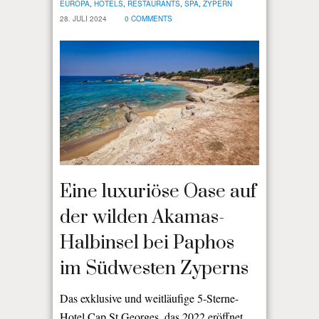
EUROPA
,
HOTELS
,
RESTAURANTS
,
SPA
,
ZYPERN
28. JULI 2024
0 COMMENTS
Eine luxuriöse Oase auf
der wilden Akamas-
Halbinsel bei Paphos
im Südwesten Zyperns
Das exklusive und weitläufige 5-Sterne-
Hotel Cap St Georges, das 2022 eröffnet