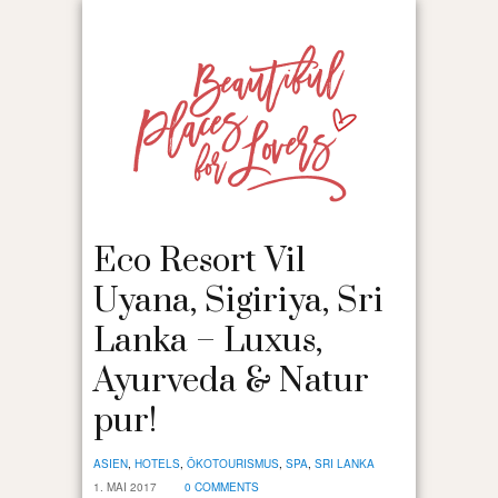
Eco Resort Vil
Uyana, Sigiriya, Sri
Lanka – Luxus,
Ayurveda & Natur
pur!
ASIEN
,
HOTELS
,
ÖKOTOURISMUS
,
SPA
,
SRI LANKA
1. MAI 2017
0 COMMENTS