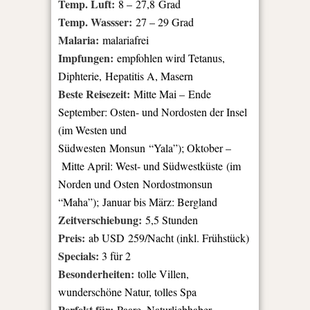
Temp. Luft:
8 – 27,8 Grad
Temp. Wassser:
27 – 29 Grad
Malaria:
malariafrei
Impfungen:
empfohlen wird Tetanus,
Diphterie, Hepatitis A, Masern
Beste Reisezeit:
Mitte Mai – Ende
September: Osten- und Nordosten der Insel
(im Westen und
Südwesten Monsun “Yala”); Oktober –
Mitte April: West- und Südwestküste
(im
Norden und Osten Nordostmonsun
“Maha”); Januar bis März: Bergland
Zeitverschiebung:
5,5 Stunden
Preis:
ab USD 259/Nacht (inkl. Frühstück)
Specials:
3 für 2
Besonderheiten:
tolle Villen,
wunderschöne Natur, tolles Spa
Perfekt für:
Paare, Naturliebhaber,