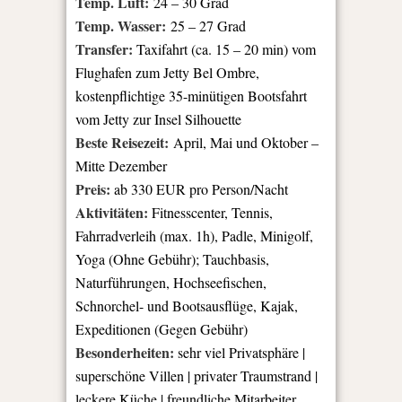
Temp. Luft:
24 – 30 Grad
Temp. Wasser:
25 – 27 Grad
Transfer:
Taxifahrt (ca. 15 – 20 min) vom
Flughafen zum Jetty Bel Ombre,
kostenpflichtige 35-minütigen Bootsfahrt
vom Jetty zur Insel Silhouette
Beste Reisezeit:
April, Mai und Oktober –
Mitte Dezember
Preis:
ab 330 EUR pro Person/Nacht
Aktivitäten:
Fitnesscenter, Tennis,
Fahrradverleih (max. 1h), Padle, Minigolf,
Yoga (Ohne Gebühr); Tauchbasis,
Naturführungen, Hochseefischen,
Schnorchel- und Bootsausflüge, Kajak,
Expeditionen (Gegen Gebühr)
Besonderheiten:
sehr viel Privatsphäre |
superschöne Villen | privater Traumstrand |
leckere Küche | freundliche Mitarbeiter