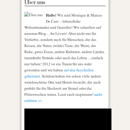
Über uns
Hallo!
Wir sind Monique & Marcus
De Caro – lebensfrohe
Weltenbummler und Genießer! Wir schreiben auf
unserem Blog ... for Lovers! Aber nicht nur für
Verliebte, sondern auch für Menschen, die das
Reisen, die Natur, (wilde) Tiere, die Weite, die
Ruhe, gutes Essen, andere Kulturen, andere Länder,
traumhafte Strände oder auch das Leben ... einfach
nur lieben! 2012 ist ein Traum für uns wahr
geworden und wir haben
auf den Seychellen
geheiratet
. Seitdem haben wir schon viele andere
wunderschöne Orte und Hotels besucht, die auch
perfekt für die Hochzeit am Strand oder die
Flitterwochen wären. Lasst euch inspirieren!
mehr
erfahren >>