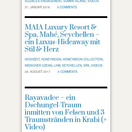
SOZIALES ENGAGEMENT
,
SUMBA ISLAND
,
VIDEOS
31. JANUAR 2018
0 COMMENTS
MAIA Luxury Resort &
Spa, Mahé, Seychellen –
ein Luxus-Hideaway mit
Stil & Herz
HOCHZEIT
,
HONEYMOON
,
HONEYMOON COLLECTION
,
INDISCHER OZEAN
,
LHW
,
SEYCHELLEN
,
SPA
,
VIDEOS
28. AUGUST 2017
0 COMMENTS
Rayavadee – ein
Dschungel-Traum
inmitten von Felsen und 3
Traumstränden in Krabi (+
Video)