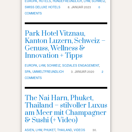
EUROPA
,
HOTELS
,
HUNDEFREUNDLICH
,
LHW
,
SCHWEIZ
,
SWISS DELUXE HOTELS
8. JANUAR 2023
0
COMMENTS
Park Hotel Vitznau,
Kanton Luzern, Schweiz –
Genuss, Wellness &
Innovation + Tipps
EUROPA
,
LHW
,
SCHWEIZ
,
SOZIALES ENGAGEMENT
,
SPA
,
UMWELTFREUNDLICH
3. JANUAR 2020
2
COMMENTS
The Nai Harn, Phuket,
Thailand – stilvoller Luxus
am Meer mit Champagner
& Sushi (+ Video)
ASIEN
,
LHW
,
PHUKET
,
THAILAND
,
VIDEOS
30.