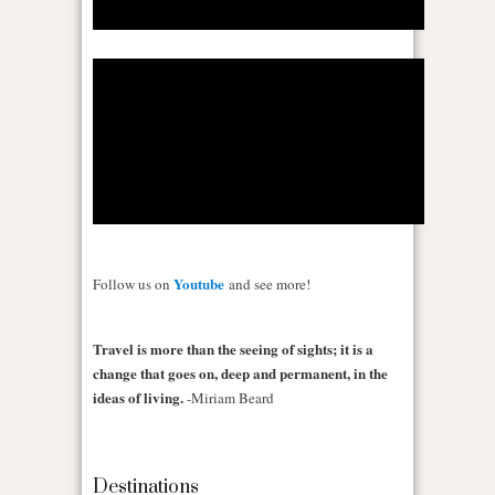
Youtube
Follow us on
and see more!
Travel is more than the seeing of sights; it is a
change that goes on, deep and permanent, in the
ideas of living.
-Miriam Beard
Destinations