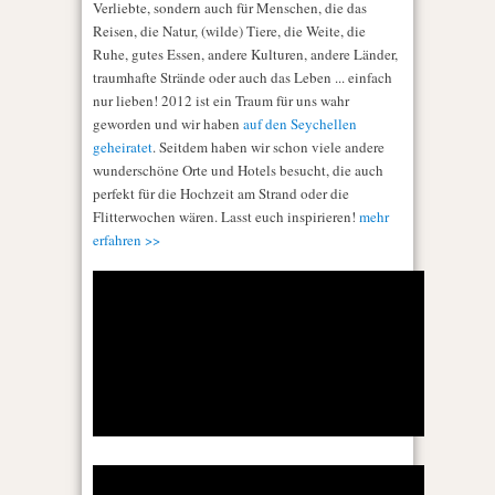
Verliebte, sondern auch für Menschen, die das
Reisen, die Natur, (wilde) Tiere, die Weite, die
Ruhe, gutes Essen, andere Kulturen, andere Länder,
traumhafte Strände oder auch das Leben ... einfach
nur lieben! 2012 ist ein Traum für uns wahr
geworden und wir haben
auf den Seychellen
geheiratet
. Seitdem haben wir schon viele andere
wunderschöne Orte und Hotels besucht, die auch
perfekt für die Hochzeit am Strand oder die
Flitterwochen wären. Lasst euch inspirieren!
mehr
erfahren >>