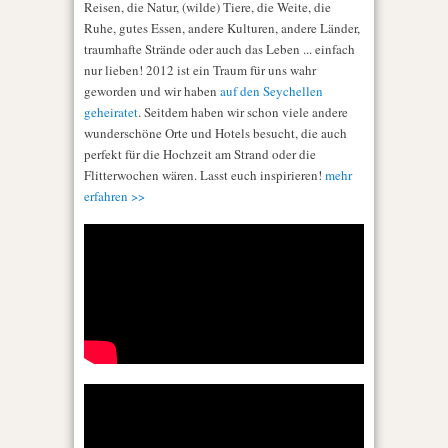
Reisen, die Natur, (wilde) Tiere, die Weite, die
Ruhe, gutes Essen, andere Kulturen, andere Länder,
traumhafte Strände oder auch das Leben ... einfach
nur lieben! 2012 ist ein Traum für uns wahr
geworden und wir haben
auf den Seychellen
geheiratet
. Seitdem haben wir schon viele andere
wunderschöne Orte und Hotels besucht, die auch
perfekt für die Hochzeit am Strand oder die
Flitterwochen wären. Lasst euch inspirieren!
mehr
erfahren >>