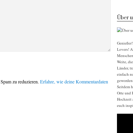
Über u
Genießer! 
Lovers! Ab
Menschen, 
Weite, di
Länder, t
einfach nu
geworden
 Spam zu reduzieren.
Erfahre, wie deine Kommentardaten
Seitdem h
Orte und H
Hochzeit 
euch insp