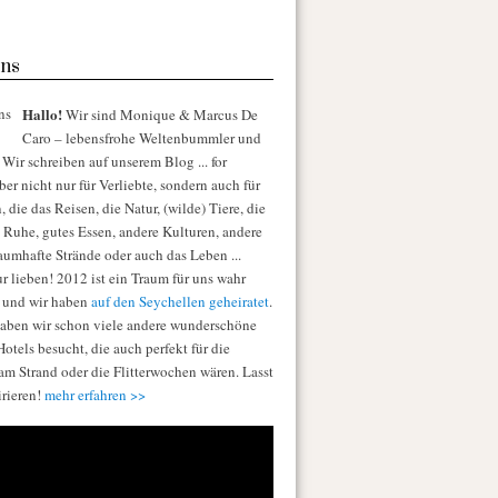
ns
Hallo!
Wir sind Monique & Marcus De
Caro – lebensfrohe Weltenbummler und
Wir schreiben auf unserem Blog ... for
er nicht nur für Verliebte, sondern auch für
die das Reisen, die Natur, (wilde) Tiere, die
e Ruhe, gutes Essen, andere Kulturen, andere
raumhafte Strände oder auch das Leben ...
r lieben! 2012 ist ein Traum für uns wahr
 und wir haben
auf den Seychellen geheiratet
.
aben wir schon viele andere wunderschöne
otels besucht, die auch perfekt für die
am Strand oder die Flitterwochen wären. Lasst
irieren!
mehr erfahren >>