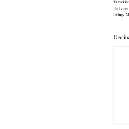
Travel is 
that goes
living.
-M
Destin