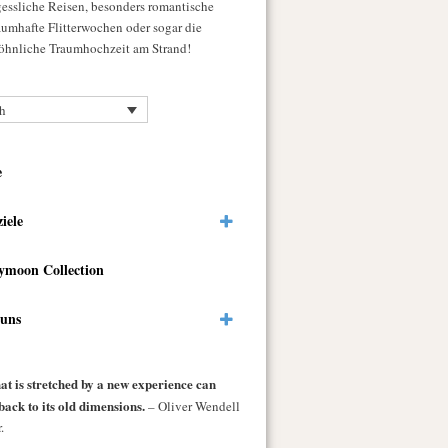
gessliche Reisen, besonders romantische
raumhafte Flitterwochen oder sogar die
hnliche Traumhochzeit am Strand!
h
e
ziele
ymoon Collection
 uns
at is stretched by a new experience can
back to its old dimensions.
– Oliver Wendell
.