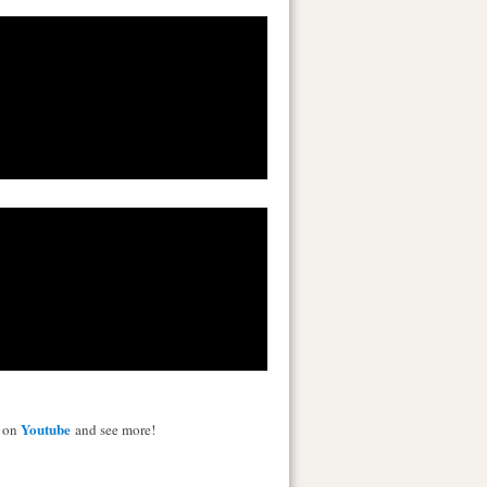
Youtube
s on
and see more!