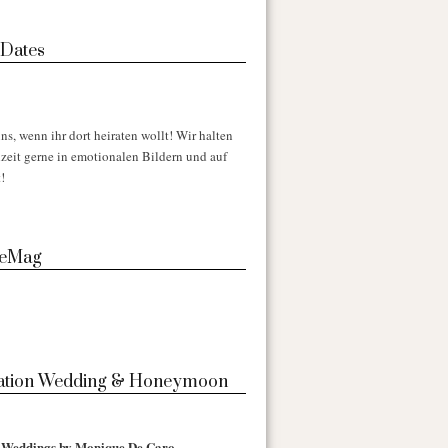
 Dates
ns, wenn ihr dort heiraten wollt! Wir halten
zeit gerne in emotionalen Bildern und auf
!
 eMag
nation Wedding & Honeymoon
l Weddings by Monique De Caro