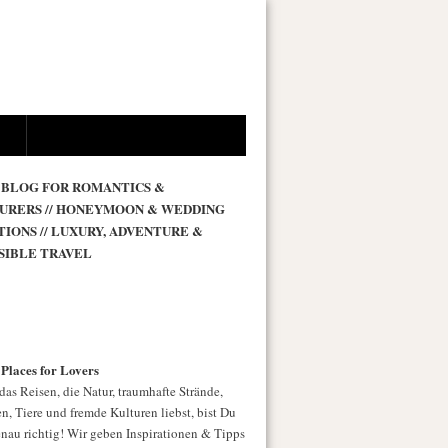
 BLOG FOR ROMANTICS &
URERS // HONEYMOON & WEDDING
TIONS // LUXURY, ADVENTURE &
SIBLE TRAVEL
 Places for Lovers
as Reisen, die Natur, traumhafte Strände,
n, Tiere und fremde Kulturen liebst, bist Du
enau richtig! Wir geben Inspirationen & Tipps