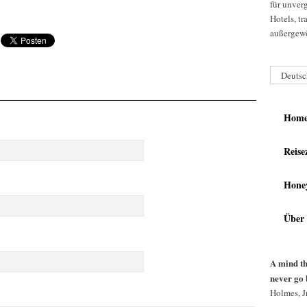
für unver
Hotels, t
außergewö
Deutsc
Hom
Reise
Hone
Über
A mind th
never go 
Holmes, Jr