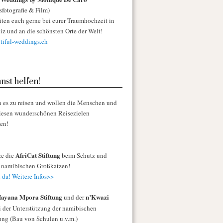
sfotografie & Film)
iten euch gerne bei eurer Traumhochzeit in
iz und an die schönsten Orte der Welt!
iful-weddings.ch
nst helfen!
n es zu reisen und wollen die Menschen und
diesen wunderschönen Reisezielen
zen!
AfriCat Stiftung
ze die
beim Schutz und
r namibischen Großkatzen!
 da! Weitere Infos>>
ayana Mpora Stiftung
n’Kwazi
und der
 der Unterstützung der namibischen
ng (Bau von Schulen u.v.m.)