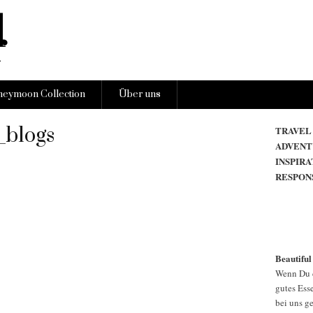
eymoon Collection
Über uns
_blogs
TRAVEL
ADVENT
INSPIRA
RESPON
Beautiful
Wenn Du d
gutes Esse
bei uns g