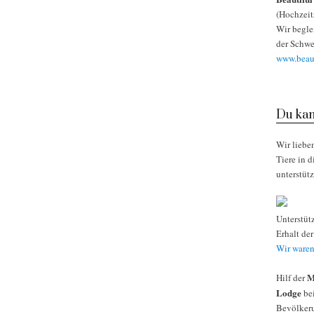
(Hochzeit
Wir begle
der Schwe
www.beaut
Du kan
Wir liebe
Tiere in 
unterstüt
Unterstüt
Erhalt de
Wir waren
M
Hilf der
Lodge
bei
Bevölkeru