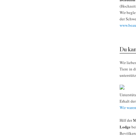
(Hochzeit
Wir begle
der Schwe
www.beaut
Du kan
Wir liebe
Tiere in 
unterstüt
Unterstüt
Erhalt de
Wir waren
M
Hilf der
Lodge
bei
Bevölkeru