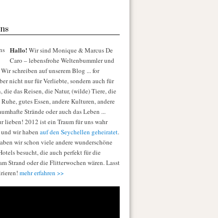
ns
Hallo!
Wir sind Monique & Marcus De
Caro – lebensfrohe Weltenbummler und
Wir schreiben auf unserem Blog ... for
er nicht nur für Verliebte, sondern auch für
die das Reisen, die Natur, (wilde) Tiere, die
e Ruhe, gutes Essen, andere Kulturen, andere
raumhafte Strände oder auch das Leben ...
r lieben! 2012 ist ein Traum für uns wahr
 und wir haben
auf den Seychellen geheiratet
.
aben wir schon viele andere wunderschöne
otels besucht, die auch perfekt für die
am Strand oder die Flitterwochen wären. Lasst
irieren!
mehr erfahren >>