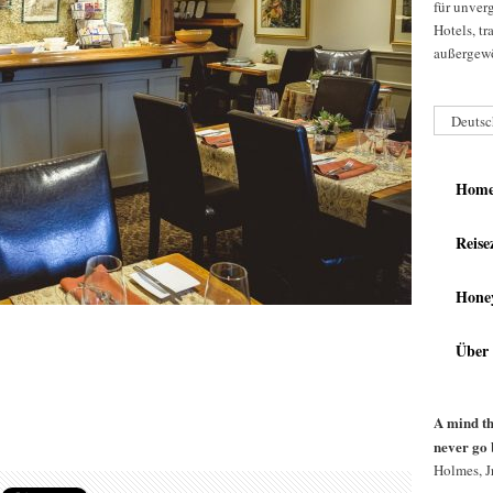
für unver
Hotels, t
außergewö
Deutsc
Hom
Reise
Hone
Über
A mind th
never go 
Holmes, Jr