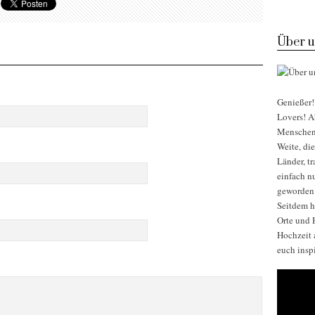
Über u
Genießer! 
Lovers! Ab
Menschen, 
Weite, di
Länder, t
einfach nu
geworden
Seitdem h
Orte und H
Hochzeit 
euch insp