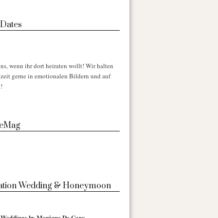
 Dates
ns, wenn ihr dort heiraten wollt! Wir halten
zeit gerne in emotionalen Bildern und auf
!
 eMag
nation Wedding & Honeymoon
l Weddings by Monique De Caro