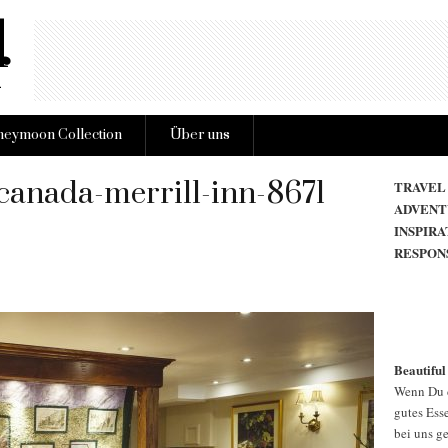
eymoon Collection
Über uns
anada-merrill-inn-8671
TRAVEL
ADVENT
INSPIRA
RESPON
Beautiful
Wenn Du d
gutes Esse
bei uns g