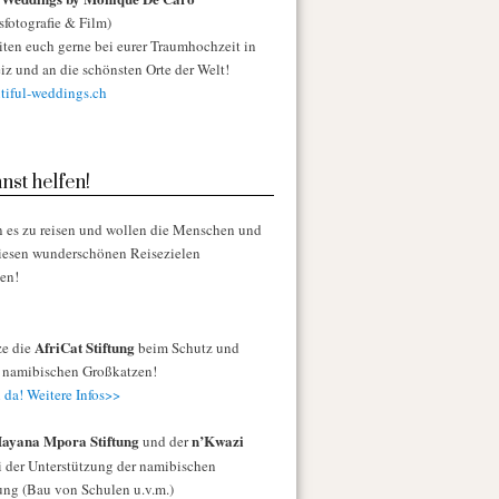
sfotografie & Film)
iten euch gerne bei eurer Traumhochzeit in
iz und an die schönsten Orte der Welt!
iful-weddings.ch
nst helfen!
n es zu reisen und wollen die Menschen und
diesen wunderschönen Reisezielen
zen!
AfriCat Stiftung
ze die
beim Schutz und
r namibischen Großkatzen!
 da! Weitere Infos>>
ayana Mpora Stiftung
n’Kwazi
und der
 der Unterstützung der namibischen
ng (Bau von Schulen u.v.m.)