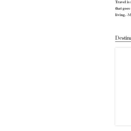
Travel is 
that goes
living.
-M
Destin