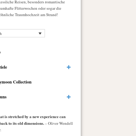
gessliche Reisen, besonders romantische
raumhafte Flitterwochen oder sogar die
hnliche Traumhochzeit am Strand!
h
e
ziele
ymoon Collection
 uns
at is stretched by a new experience can
back to its old dimensions.
– Oliver Wendell
.