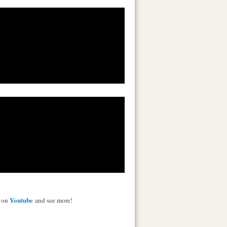
Youtube
s on
and see more!