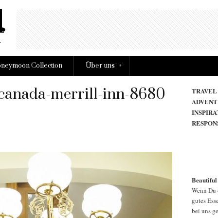
»
neymoon Collection
Über uns
canada-merrill-inn-8680
TRAVEL
ADVENT
INSPIRA
RESPON
Beautiful
Wenn Du d
gutes Esse
bei uns g