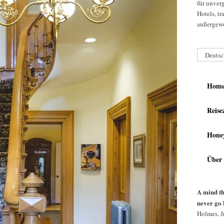
für unver
Hotels, t
außergewö
Deutsc
Hom
Reise
Hone
Über
A mind th
never go 
Holmes, Jr