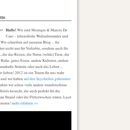
ns
Hallo!
Wir sind Monique & Marcus De
Caro – lebensfrohe Weltenbummler und
Wir schreiben auf unserem Blog ... for
er nicht nur für Verliebte, sondern auch für
die das Reisen, die Natur, (wilde) Tiere, die
e Ruhe, gutes Essen, andere Kulturen, andere
raumhafte Strände oder auch das Leben ...
r lieben! 2012 ist ein Traum für uns wahr
 und wir haben
auf den Seychellen geheiratet
.
aben wir schon viele andere wunderschöne
otels besucht, die auch perfekt für die
am Strand oder die Flitterwochen wären. Lasst
irieren!
mehr erfahren >>