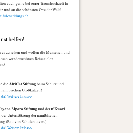
iten euch gerne bei eurer Traumhochzeit in
iz und an die schönsten Orte der Welt!
iful-weddings.ch
nst helfen!
n es zu reisen und wollen die Menschen und
diesen wunderschönen Reisezielen
zen!
AfriCat Stiftung
ze die
beim Schutz und
r namibischen Großkatzen!
 da! Weitere Infos>>
ayana Mpora Stiftung
n’Kwazi
und der
 der Unterstützung der namibischen
ng (Bau von Schulen u.v.m.)
 da! Weitere Infos>>