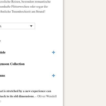
gessliche Reisen, besonders romantische
raumhafte Flitterwochen oder sogar die
hnliche Traumhochzeit am Strand!
h
e
ziele
ymoon Collection
 uns
at is stretched by a new experience can
back to its old dimensions.
– Oliver Wendell
.