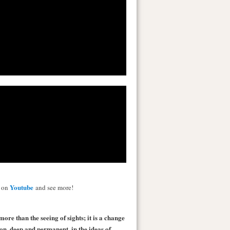
Youtube
s on
and see more!
more than the seeing of sights; it is a change
 on, deep and permanent, in the ideas of