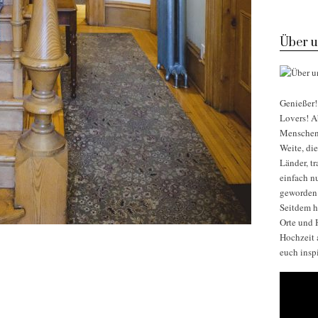
Über u
Genießer! 
Lovers! Ab
Menschen, 
Weite, di
Länder, t
einfach nu
geworden
Seitdem h
Orte und H
Hochzeit 
euch insp