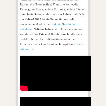
Reisen, die Natur, (wilde) Tiere, die Weite, die
Ruhe, gutes Essen, andere Kulturen, andere Länder,
traumhafte Strände oder auch das Leben ... einfach
nur lieben! 2012 ist ein Traum für uns wahr
geworden und wir haben
auf den Seychellen
geheiratet
. Seitdem haben wir schon viele andere
wunderschöne Orte und Hotels besucht, die auch
perfekt für die Hochzeit am Strand oder die
Flitterwochen wären. Lasst euch inspirieren!
mehr
erfahren >>