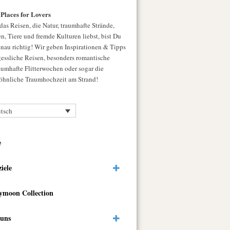
 Places for Lovers
as Reisen, die Natur, traumhafte Strände,
n, Tiere und fremde Kulturen liebst, bist Du
enau richtig! Wir geben Inspirationen & Tipps
gessliche Reisen, besonders romantische
raumhafte Flitterwochen oder sogar die
hnliche Traumhochzeit am Strand!
tsch
e
ziele
ymoon Collection
 uns