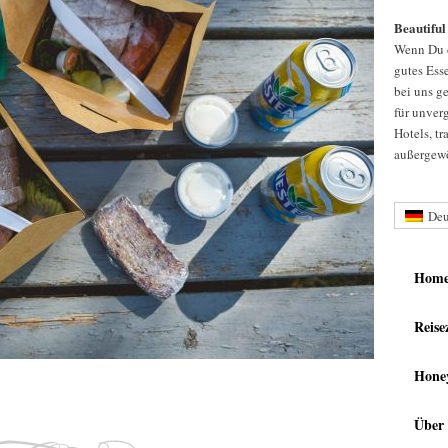
Beautiful
Wenn Du d
gutes Esse
bei uns g
für unver
Hotels, t
außergewö
Deu
Hom
Reise
Hone
Über