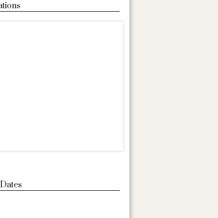
ations
 Dates