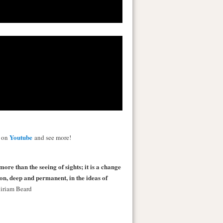
Youtube
s on
and see more!
more than the seeing of sights; it is a change
 on, deep and permanent, in the ideas of
iriam Beard