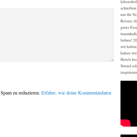
lebensfro
schreiben 
nur für V
Reisen, di
gutes Ess
traumhaft
lieben! 2
wir habe
haben wir
Hotels be
Strand od
inspirier
 Spam zu reduzieren.
Erfahre, wie deine Kommentardaten