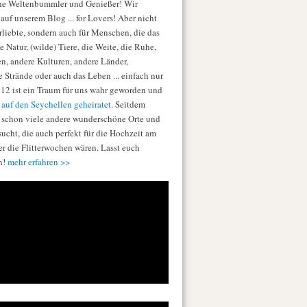
he Weltenbummler und Genießer! Wir
auf unserem Blog ... for Lovers! Aber nicht
erliebte, sondern auch für Menschen, die das
e Natur, (wilde) Tiere, die Weite, die Ruhe,
en, andere Kulturen, andere Länder,
e Strände oder auch das Leben ... einfach nur
012 ist ein Traum für uns wahr geworden und
n
auf den Seychellen geheiratet
. Seitdem
 schon viele andere wunderschöne Orte und
sucht, die auch perfekt für die Hochzeit am
er die Flitterwochen wären. Lasst euch
en!
mehr erfahren >>