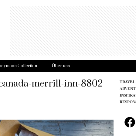
eymoon Collection
Über uns
canada-merrill-inn-8802
TRAVEL
ADVENT
INSPIRA
RESPON