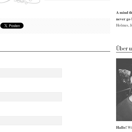
A mind th
never go 
Holmes, Jr
Über u
Hallo!
Wi