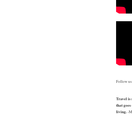
Follow u
Travel is 
that goes
living.
-M