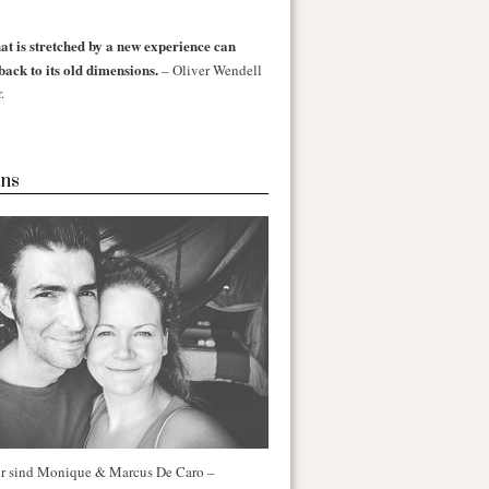
at is stretched by a new experience can
back to its old dimensions.
– Oliver Wendell
.
ns
r sind Monique & Marcus De Caro –