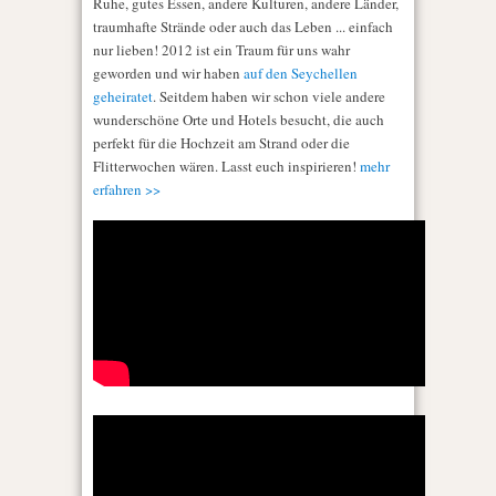
Ruhe, gutes Essen, andere Kulturen, andere Länder,
traumhafte Strände oder auch das Leben ... einfach
nur lieben! 2012 ist ein Traum für uns wahr
geworden und wir haben
auf den Seychellen
geheiratet
. Seitdem haben wir schon viele andere
wunderschöne Orte und Hotels besucht, die auch
perfekt für die Hochzeit am Strand oder die
Flitterwochen wären. Lasst euch inspirieren!
mehr
erfahren >>