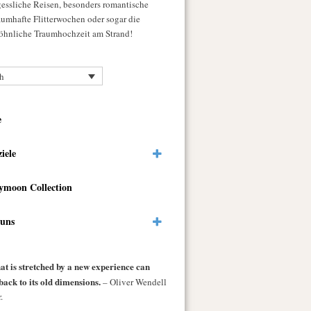
gessliche Reisen, besonders romantische
raumhafte Flitterwochen oder sogar die
hnliche Traumhochzeit am Strand!
h
e
ziele
ymoon Collection
 uns
at is stretched by a new experience can
back to its old dimensions.
– Oliver Wendell
.