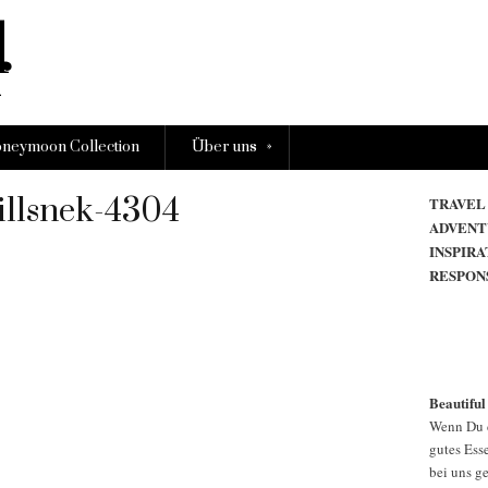
»
neymoon Collection
Über uns
llsnek-4304
TRAVEL
ADVENT
INSPIRA
RESPON
Beautiful
Wenn Du d
gutes Esse
bei uns g