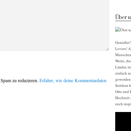
Über u
Genießer! 
Lovers! Ab
Menschen, 
Weite, di
Länder, t
einfach nu
geworden
 Spam zu reduzieren.
Erfahre, wie deine Kommentardaten
Seitdem h
Orte und H
Hochzeit 
euch insp