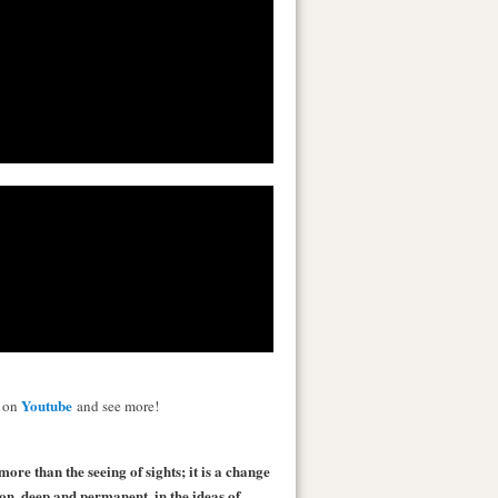
Youtube
s on
and see more!
more than the seeing of sights; it is a change
 on, deep and permanent, in the ideas of