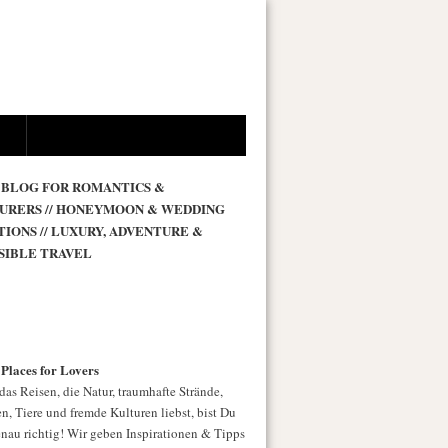
 BLOG FOR ROMANTICS &
URERS // HONEYMOON & WEDDING
TIONS // LUXURY, ADVENTURE &
SIBLE TRAVEL
 Places for Lovers
as Reisen, die Natur, traumhafte Strände,
n, Tiere und fremde Kulturen liebst, bist Du
enau richtig! Wir geben Inspirationen & Tipps