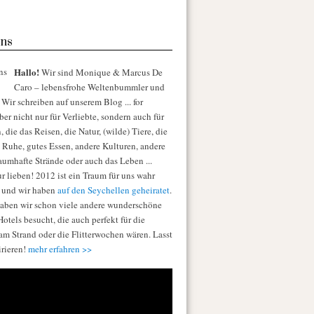
ns
Hallo!
Wir sind Monique & Marcus De
Caro – lebensfrohe Weltenbummler und
Wir schreiben auf unserem Blog ... for
er nicht nur für Verliebte, sondern auch für
die das Reisen, die Natur, (wilde) Tiere, die
e Ruhe, gutes Essen, andere Kulturen, andere
raumhafte Strände oder auch das Leben ...
r lieben! 2012 ist ein Traum für uns wahr
 und wir haben
auf den Seychellen geheiratet
.
aben wir schon viele andere wunderschöne
otels besucht, die auch perfekt für die
am Strand oder die Flitterwochen wären. Lasst
irieren!
mehr erfahren >>