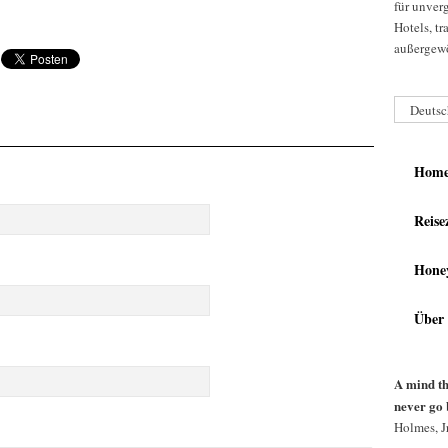
für unver
Hotels, t
außergewö
Deutsc
Hom
Reise
Hone
Über
A mind th
never go 
Holmes, Jr