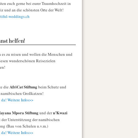
iten euch gerne bei eurer Traumhochzeit in
iz und an die schönsten Orte der Welt!
iful-weddings.ch
nst helfen!
n es zu reisen und wollen die Menschen und
diesen wunderschönen Reisezielen
zen!
AfriCat Stiftung
ze die
beim Schutz und
r namibischen Großkatzen!
 da! Weitere Infos>>
ayana Mpora Stiftung
n’Kwazi
und der
 der Unterstützung der namibischen
ng (Bau von Schulen u.v.m.)
 da! Weitere Infos>>