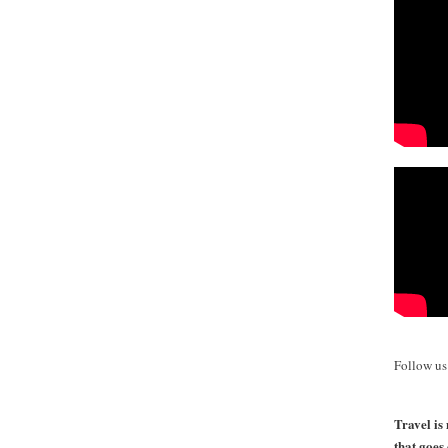
Follow u
Travel is 
that goes