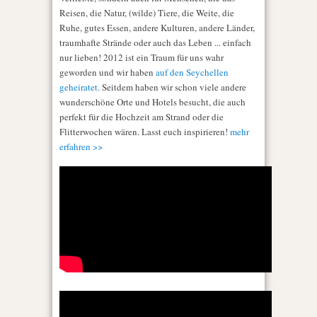
Reisen, die Natur, (wilde) Tiere, die Weite, die
Ruhe, gutes Essen, andere Kulturen, andere Länder,
traumhafte Strände oder auch das Leben ... einfach
nur lieben! 2012 ist ein Traum für uns wahr
geworden und wir haben
auf den Seychellen
geheiratet
. Seitdem haben wir schon viele andere
wunderschöne Orte und Hotels besucht, die auch
perfekt für die Hochzeit am Strand oder die
Flitterwochen wären. Lasst euch inspirieren!
mehr
erfahren >>