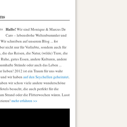
ns
Hallo!
Wir sind Monique & Marcus De
Caro – lebensfrohe Weltenbummler und
Wir schreiben auf unserem Blog ... for
er nicht nur für Verliebte, sondern auch für
die das Reisen, die Natur, (wilde) Tiere, die
e Ruhe, gutes Essen, andere Kulturen, andere
raumhafte Strände oder auch das Leben ...
r lieben! 2012 ist ein Traum für uns wahr
 und wir haben
auf den Seychellen geheiratet
.
aben wir schon viele andere wunderschöne
otels besucht, die auch perfekt für die
am Strand oder die Flitterwochen wären. Lasst
irieren!
mehr erfahren >>