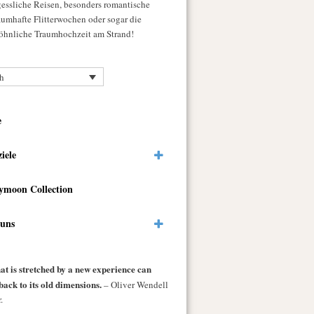
gessliche Reisen, besonders romantische
raumhafte Flitterwochen oder sogar die
hnliche Traumhochzeit am Strand!
h
e
ziele
ymoon Collection
 uns
at is stretched by a new experience can
back to its old dimensions.
– Oliver Wendell
.