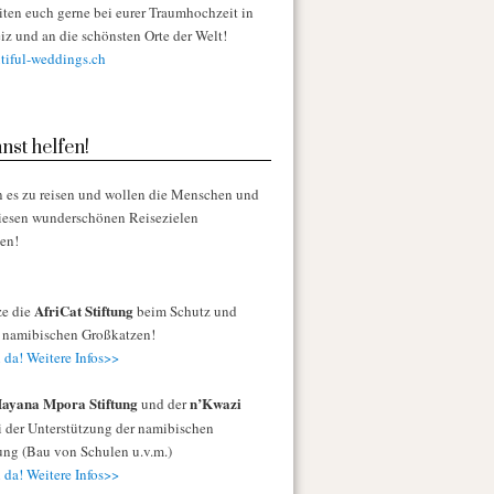
iten euch gerne bei eurer Traumhochzeit in
iz und an die schönsten Orte der Welt!
iful-weddings.ch
nst helfen!
n es zu reisen und wollen die Menschen und
diesen wunderschönen Reisezielen
zen!
AfriCat Stiftung
ze die
beim Schutz und
r namibischen Großkatzen!
 da! Weitere Infos>>
ayana Mpora Stiftung
n’Kwazi
und der
 der Unterstützung der namibischen
ng (Bau von Schulen u.v.m.)
 da! Weitere Infos>>