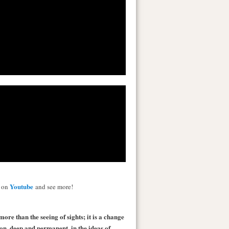
Youtube
s on
and see more!
more than the seeing of sights; it is a change
 on, deep and permanent, in the ideas of