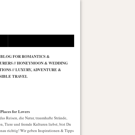
 BLOG FOR ROMANTICS &
URERS // HONEYMOON & WEDDING
TIONS // LUXURY, ADVENTURE &
SIBLE TRAVEL
 Places for Lovers
as Reisen, die Natur, traumhafte Strände,
n, Tiere und fremde Kulturen liebst, bist Du
enau richtig! Wir geben Inspirationen & Tipps