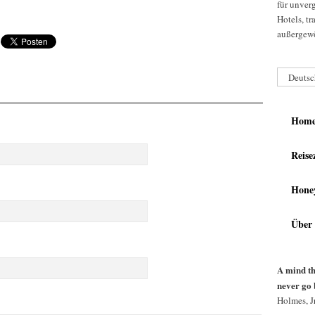
für unver
Hotels, t
außergewö
Deutsc
Hom
Reise
Hone
Über
A mind th
never go 
Holmes, Jr