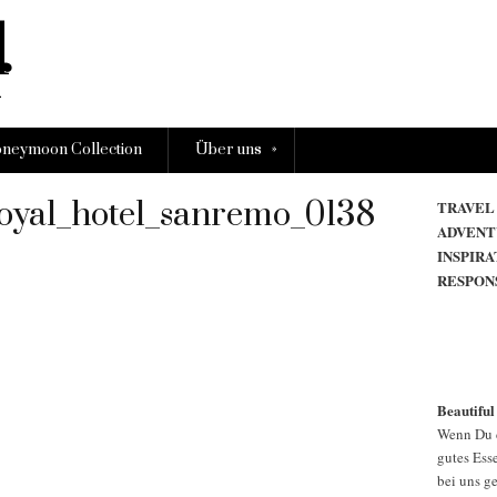
»
neymoon Collection
Über uns
yal_hotel_sanremo_0138
TRAVEL
ADVENT
INSPIRA
RESPON
Beautiful
Wenn Du d
gutes Esse
bei uns g