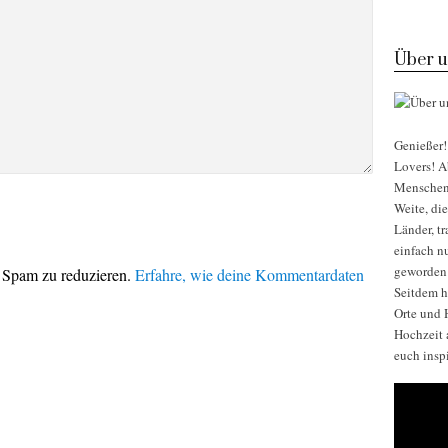
Über u
Genießer! 
Lovers! Ab
Menschen, 
Weite, di
Länder, t
einfach nu
geworden
 Spam zu reduzieren.
Erfahre, wie deine Kommentardaten
Seitdem h
Orte und H
Hochzeit 
euch insp