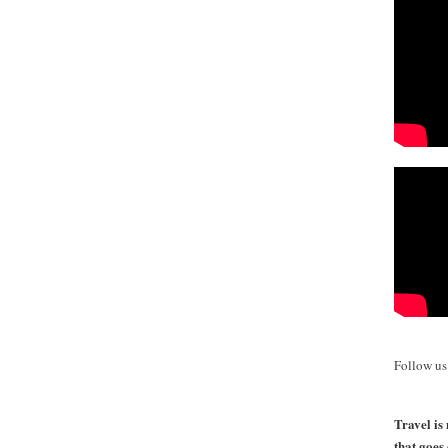
Follow u
Travel is 
that goes