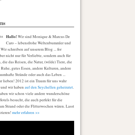
ns
Hallo!
Wir sind Monique & Marcus De
Caro – lebensfrohe Weltenbummler und
Wir schreiben auf unserem Blog ... for
er nicht nur für Verliebte, sondern auch für
die das Reisen, die Natur, (wilde) Tiere, die
e Ruhe, gutes Essen, andere Kulturen, andere
raumhafte Strände oder auch das Leben ...
r lieben! 2012 ist ein Traum für uns wahr
 und wir haben
auf den Seychellen geheiratet
.
aben wir schon viele andere wunderschöne
otels besucht, die auch perfekt für die
am Strand oder die Flitterwochen wären. Lasst
irieren!
mehr erfahren >>