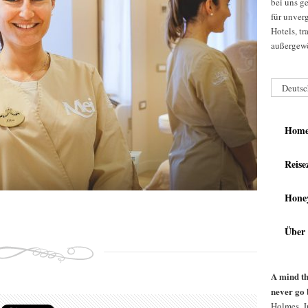
bei uns g
für unver
Hotels, t
außergewö
Deutsc
Hom
Reise
Hone
Über
A mind th
never go 
Holmes, Jr