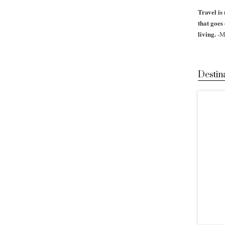
Travel is 
that goes
living.
-M
Destin