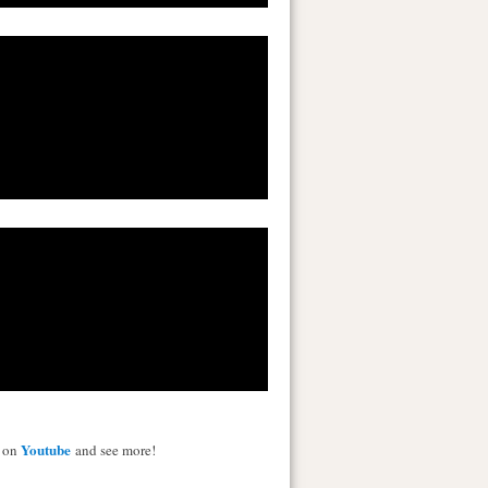
Youtube
s on
and see more!