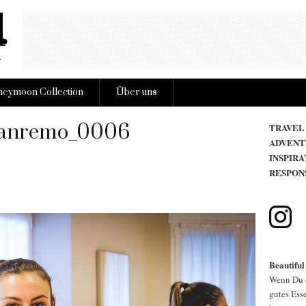
eymoon Collection
Über uns
sanremo_0006
TRAVEL
ADVENT
INSPIRA
RESPON
Beautiful
Wenn Du d
gutes Esse