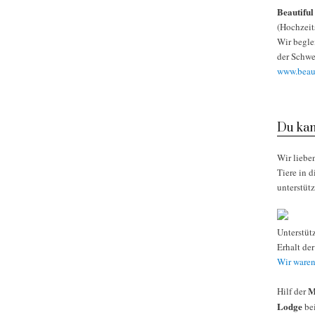
Beautifu
(Hochzeit
Wir begle
der Schwe
www.beaut
Du kan
Wir liebe
Tiere in 
unterstüt
Unterstüt
Erhalt de
Wir waren
M
Hilf der
Lodge
bei