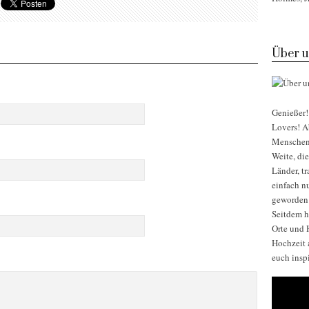
Über u
Genießer! 
Lovers! Ab
Menschen, 
Weite, di
Länder, t
einfach nu
geworden
Seitdem h
Orte und H
Hochzeit 
euch insp