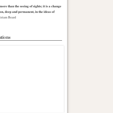
more than the seeing of sights; it is a change
 on, deep and permanent, in the ideas of
iriam Beard
ations