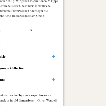
enau richtig! Wir geben Inspirationen & Tipps
gessliche Reisen, besonders romantische
raumhafte Flitterwochen oder sogar die
hnliche Traumhochzeit am Strand!
h
e
ziele
ymoon Collection
 uns
at is stretched by a new experience can
back to its old dimensions.
– Oliver Wendell
.