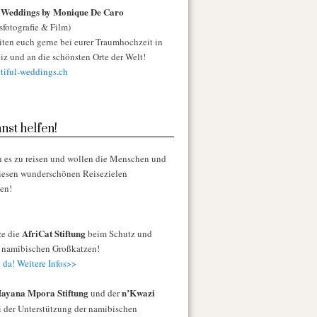
l Weddings by Monique De Caro
sfotografie & Film)
iten euch gerne bei eurer Traumhochzeit in
iz und an die schönsten Orte der Welt!
iful-weddings.ch
nst helfen!
n es zu reisen und wollen die Menschen und
diesen wunderschönen Reisezielen
zen!
AfriCat Stiftung
ze die
beim Schutz und
r namibischen Großkatzen!
 da! Weitere Infos>>
ayana Mpora Stiftung
n’Kwazi
und der
 der Unterstützung der namibischen