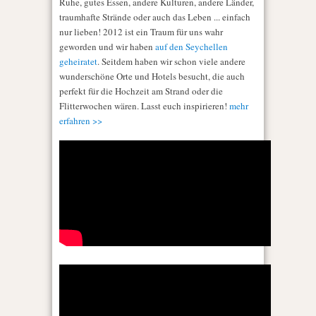
Ruhe, gutes Essen, andere Kulturen, andere Länder,
traumhafte Strände oder auch das Leben ... einfach
nur lieben! 2012 ist ein Traum für uns wahr
geworden und wir haben
auf den Seychellen
geheiratet
. Seitdem haben wir schon viele andere
wunderschöne Orte und Hotels besucht, die auch
perfekt für die Hochzeit am Strand oder die
Flitterwochen wären. Lasst euch inspirieren!
mehr
erfahren >>