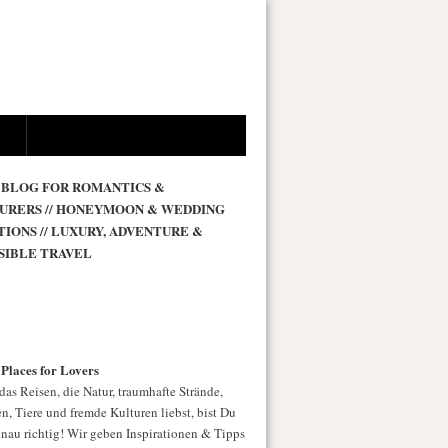
 BLOG FOR ROMANTICS &
URERS // HONEYMOON & WEDDING
TIONS // LUXURY, ADVENTURE &
SIBLE TRAVEL
 Places for Lovers
as Reisen, die Natur, traumhafte Strände,
n, Tiere und fremde Kulturen liebst, bist Du
enau richtig! Wir geben Inspirationen & Tipps