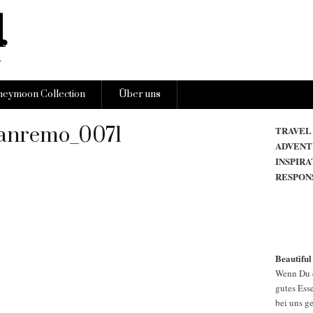
eymoon Collection
Über uns
anremo_0071
TRAVEL
ADVENT
INSPIRA
RESPON
Beautiful
Wenn Du d
gutes Esse
bei uns g