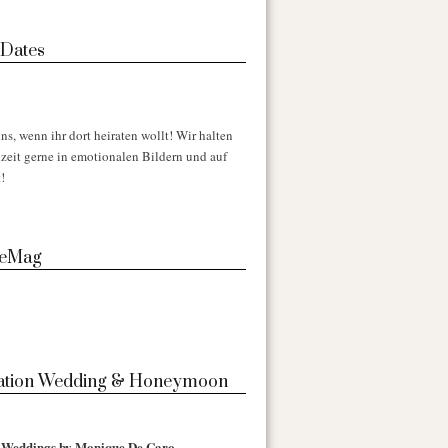
 Dates
ns, wenn ihr dort heiraten wollt! Wir halten
zeit gerne in emotionalen Bildern und auf
!
 eMag
nation Wedding & Honeymoon
l Weddings by Monique De Caro