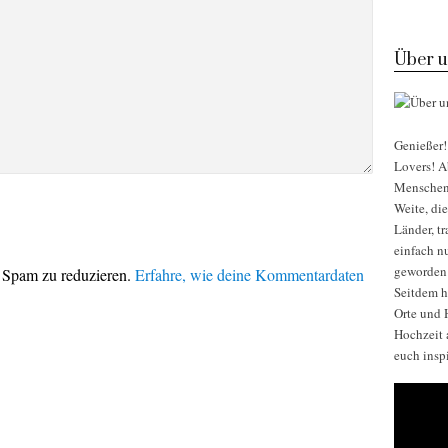
Über u
Genießer! 
Lovers! Ab
Menschen, 
Weite, di
Länder, t
einfach nu
geworden
 Spam zu reduzieren.
Erfahre, wie deine Kommentardaten
Seitdem h
Orte und H
Hochzeit 
euch insp