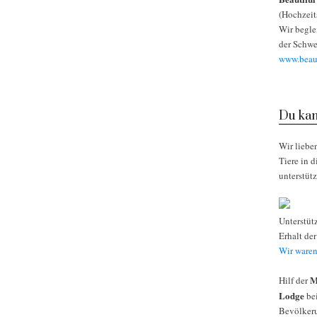
(Hochzeit
Wir begle
der Schwe
www.beaut
Du kan
Wir liebe
Tiere in 
unterstüt
Unterstüt
Erhalt de
Wir waren
M
Hilf der
Lodge
bei
Bevölkeru