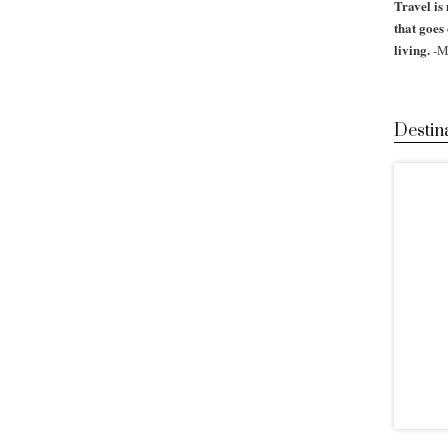
Travel is 
that goes
living.
-M
Destin