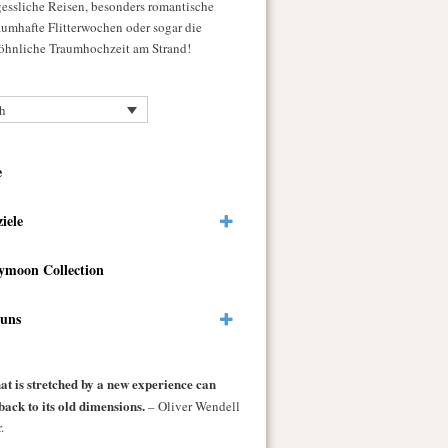
gessliche Reisen, besonders romantische
raumhafte Flitterwochen oder sogar die
hnliche Traumhochzeit am Strand!
h
e
ziele
ymoon Collection
 uns
at is stretched by a new experience can
back to its old dimensions.
– Oliver Wendell
.