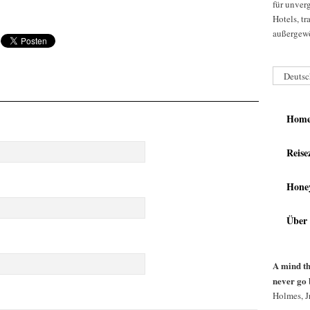
für unver
Hotels, t
außergewö
Deutsc
Hom
Reise
Hone
Über
A mind th
never go 
Holmes, Jr