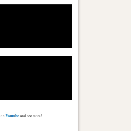
Youtube
s on
and see more!