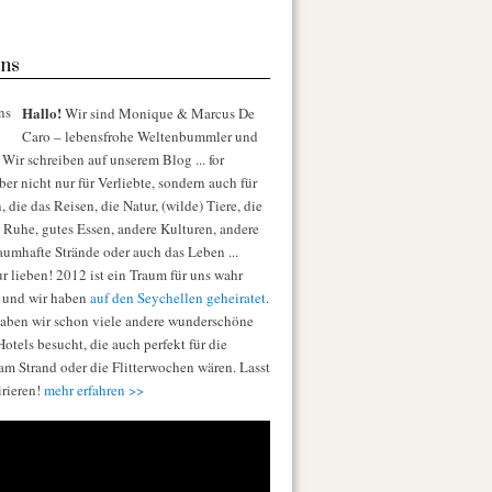
ns
Hallo!
Wir sind Monique & Marcus De
Caro – lebensfrohe Weltenbummler und
Wir schreiben auf unserem Blog ... for
er nicht nur für Verliebte, sondern auch für
die das Reisen, die Natur, (wilde) Tiere, die
e Ruhe, gutes Essen, andere Kulturen, andere
raumhafte Strände oder auch das Leben ...
r lieben! 2012 ist ein Traum für uns wahr
 und wir haben
auf den Seychellen geheiratet
.
aben wir schon viele andere wunderschöne
otels besucht, die auch perfekt für die
am Strand oder die Flitterwochen wären. Lasst
irieren!
mehr erfahren >>