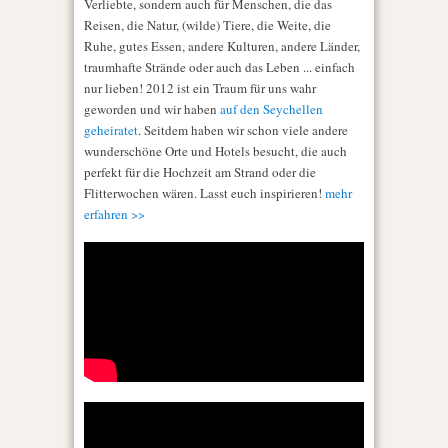
Verliebte, sondern auch für Menschen, die das
Reisen, die Natur, (wilde) Tiere, die Weite, die
Ruhe, gutes Essen, andere Kulturen, andere Länder,
traumhafte Strände oder auch das Leben ... einfach
nur lieben! 2012 ist ein Traum für uns wahr
geworden und wir haben
auf den Seychellen
geheiratet
. Seitdem haben wir schon viele andere
wunderschöne Orte und Hotels besucht, die auch
perfekt für die Hochzeit am Strand oder die
Flitterwochen wären. Lasst euch inspirieren!
mehr
erfahren >>