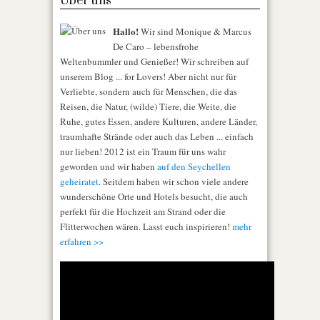
Über uns
Hallo!
Wir sind Monique & Marcus
De Caro – lebensfrohe
Weltenbummler und Genießer! Wir schreiben auf
unserem Blog ... for Lovers! Aber nicht nur für
Verliebte, sondern auch für Menschen, die das
Reisen, die Natur, (wilde) Tiere, die Weite, die
Ruhe, gutes Essen, andere Kulturen, andere Länder,
traumhafte Strände oder auch das Leben ... einfach
nur lieben! 2012 ist ein Traum für uns wahr
geworden und wir haben
auf den Seychellen
geheiratet
. Seitdem haben wir schon viele andere
wunderschöne Orte und Hotels besucht, die auch
perfekt für die Hochzeit am Strand oder die
Flitterwochen wären. Lasst euch inspirieren!
mehr
erfahren >>