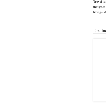
Travel is 
that goes
living.
-M
Destin