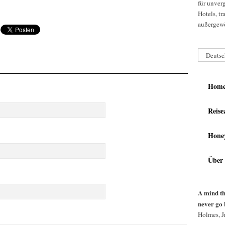
für unver
Hotels, t
außergewö
Deutsc
Hom
Reise
Hone
Über
A mind th
never go 
Holmes, Jr