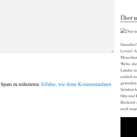
Über u
Genießer! 
Lovers! Ab
Menschen, 
Weite, di
Länder, t
einfach nu
geworden
 Spam zu reduzieren.
Erfahre, wie deine Kommentardaten
Seitdem h
Orte und H
Hochzeit 
euch insp