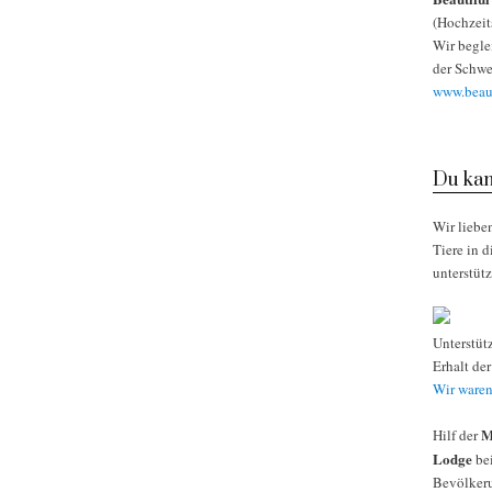
(Hochzeit
Wir begle
der Schwe
www.beaut
Du kan
Wir liebe
Tiere in 
unterstüt
Unterstüt
Erhalt de
Wir waren
M
Hilf der
Lodge
bei
Bevölkeru