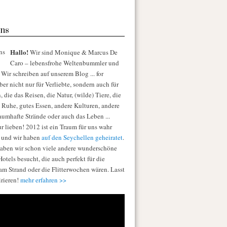
ns
Hallo!
Wir sind Monique & Marcus De
Caro – lebensfrohe Weltenbummler und
Wir schreiben auf unserem Blog ... for
er nicht nur für Verliebte, sondern auch für
die das Reisen, die Natur, (wilde) Tiere, die
e Ruhe, gutes Essen, andere Kulturen, andere
raumhafte Strände oder auch das Leben ...
r lieben! 2012 ist ein Traum für uns wahr
 und wir haben
auf den Seychellen geheiratet
.
aben wir schon viele andere wunderschöne
otels besucht, die auch perfekt für die
am Strand oder die Flitterwochen wären. Lasst
irieren!
mehr erfahren >>