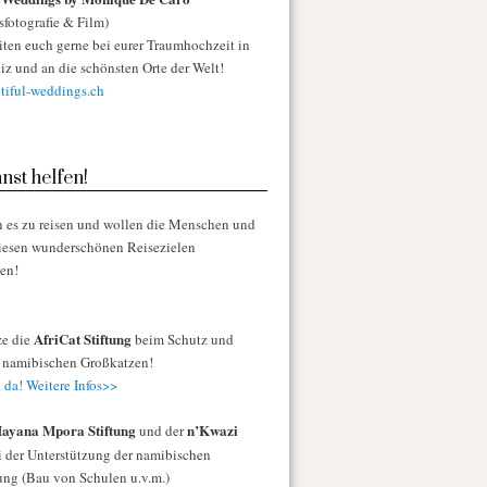
sfotografie & Film)
iten euch gerne bei eurer Traumhochzeit in
iz und an die schönsten Orte der Welt!
iful-weddings.ch
nst helfen!
n es zu reisen und wollen die Menschen und
diesen wunderschönen Reisezielen
zen!
AfriCat Stiftung
ze die
beim Schutz und
r namibischen Großkatzen!
 da! Weitere Infos>>
ayana Mpora Stiftung
n’Kwazi
und der
 der Unterstützung der namibischen
ng (Bau von Schulen u.v.m.)