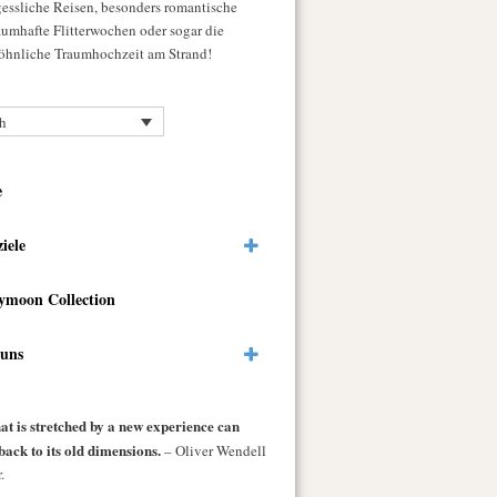
gessliche Reisen, besonders romantische
raumhafte Flitterwochen oder sogar die
hnliche Traumhochzeit am Strand!
h
e
ziele
ymoon Collection
 uns
at is stretched by a new experience can
back to its old dimensions.
– Oliver Wendell
.