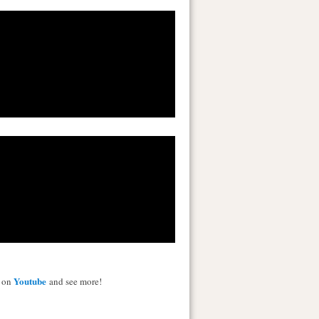
Youtube
s on
and see more!