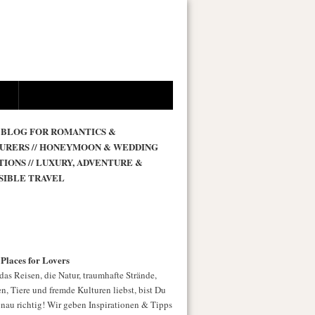
 BLOG FOR ROMANTICS &
URERS // HONEYMOON & WEDDING
TIONS // LUXURY, ADVENTURE &
SIBLE TRAVEL
 Places for Lovers
as Reisen, die Natur, traumhafte Strände,
n, Tiere und fremde Kulturen liebst, bist Du
enau richtig! Wir geben Inspirationen & Tipps