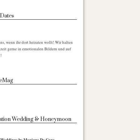
 Dates
ns, wenn ihr dort heiraten wollt! Wir halten
zeit gerne in emotionalen Bildern und auf
!
 eMag
nation Wedding & Honeymoon
l Weddings by Monique De Caro