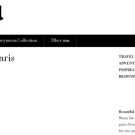
eymoon Collection
Über uns
aris
TRAVEL
ADVENT
INSPIRA
RESPON
Beautiful
Wenn Du d
gutes Esse
bei uns g