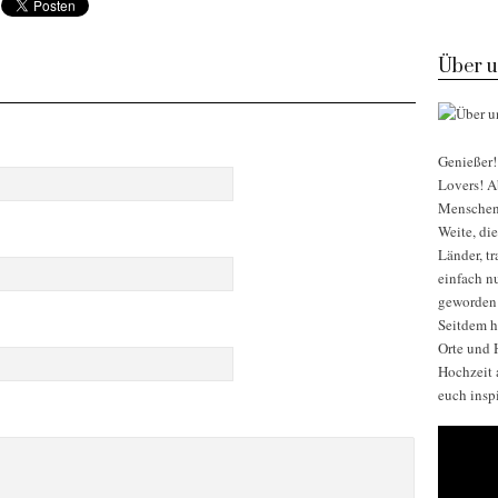
Über u
Genießer! 
Lovers! Ab
Menschen, 
Weite, di
Länder, t
einfach nu
geworden
Seitdem h
Orte und H
Hochzeit 
euch insp