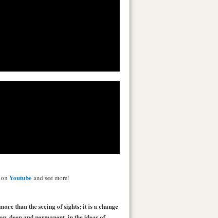
Youtube
s on
and see more!
more than the seeing of sights; it is a change
 on, deep and permanent, in the ideas of