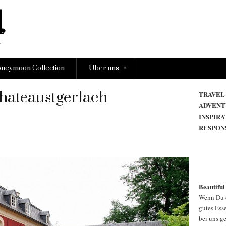
»
neymoon Collection
Über uns
ateaustgerlach
TRAVEL
ADVENT
INSPIRA
RESPON
Beautiful
Wenn Du d
gutes Esse
bei uns g