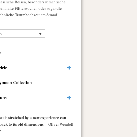
gessliche Reisen, besonders romantische
raumhafte Flitterwochen oder sogar die
hnliche Traumhochzeit am Strand!
h
e
ziele
ymoon Collection
 uns
at is stretched by a new experience can
back to its old dimensions.
– Oliver Wendell
.