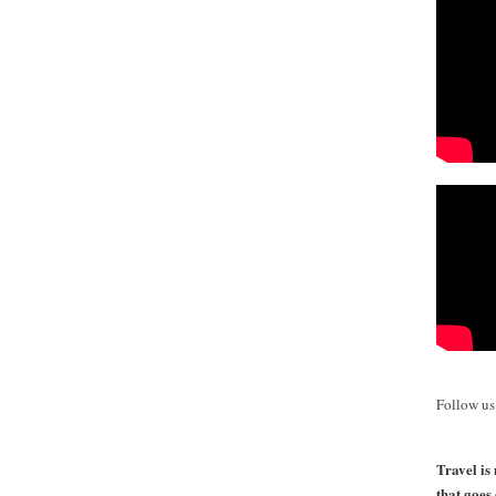
Follow u
Travel is 
that goes