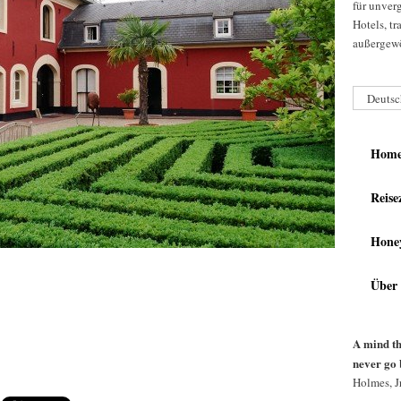
für unver
Hotels, t
außergewö
Deutsc
Hom
Reise
Hone
Über
A mind th
never go 
Holmes, Jr