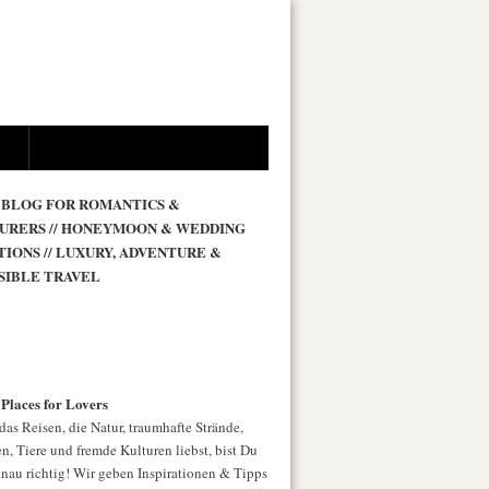
 BLOG FOR ROMANTICS &
URERS // HONEYMOON & WEDDING
TIONS // LUXURY, ADVENTURE &
SIBLE TRAVEL
 Places for Lovers
as Reisen, die Natur, traumhafte Strände,
n, Tiere und fremde Kulturen liebst, bist Du
enau richtig! Wir geben Inspirationen & Tipps