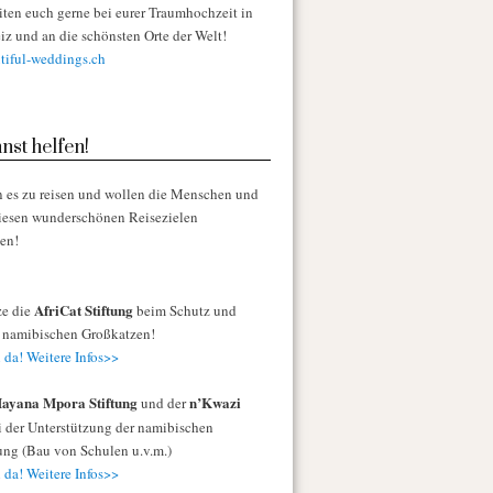
iten euch gerne bei eurer Traumhochzeit in
iz und an die schönsten Orte der Welt!
iful-weddings.ch
nst helfen!
n es zu reisen und wollen die Menschen und
diesen wunderschönen Reisezielen
zen!
AfriCat Stiftung
ze die
beim Schutz und
r namibischen Großkatzen!
 da! Weitere Infos>>
ayana Mpora Stiftung
n’Kwazi
und der
 der Unterstützung der namibischen
ng (Bau von Schulen u.v.m.)
 da! Weitere Infos>>