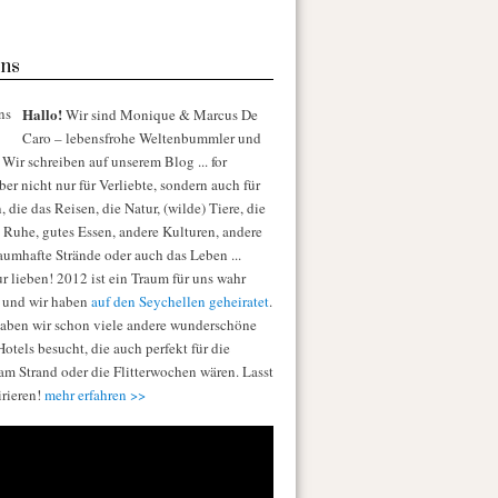
ns
Hallo!
Wir sind Monique & Marcus De
Caro – lebensfrohe Weltenbummler und
Wir schreiben auf unserem Blog ... for
er nicht nur für Verliebte, sondern auch für
die das Reisen, die Natur, (wilde) Tiere, die
e Ruhe, gutes Essen, andere Kulturen, andere
raumhafte Strände oder auch das Leben ...
r lieben! 2012 ist ein Traum für uns wahr
 und wir haben
auf den Seychellen geheiratet
.
aben wir schon viele andere wunderschöne
otels besucht, die auch perfekt für die
am Strand oder die Flitterwochen wären. Lasst
irieren!
mehr erfahren >>