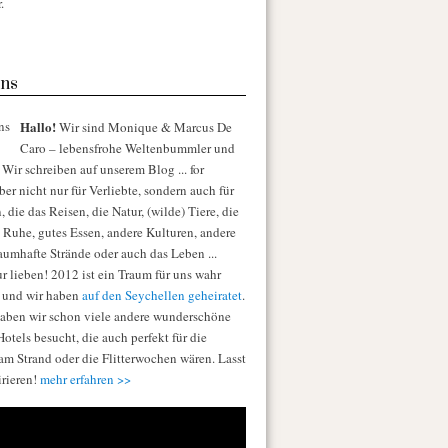
.
ns
Hallo!
Wir sind Monique & Marcus De
Caro – lebensfrohe Weltenbummler und
Wir schreiben auf unserem Blog ... for
er nicht nur für Verliebte, sondern auch für
die das Reisen, die Natur, (wilde) Tiere, die
e Ruhe, gutes Essen, andere Kulturen, andere
raumhafte Strände oder auch das Leben ...
r lieben! 2012 ist ein Traum für uns wahr
 und wir haben
auf den Seychellen geheiratet
.
aben wir schon viele andere wunderschöne
otels besucht, die auch perfekt für die
am Strand oder die Flitterwochen wären. Lasst
irieren!
mehr erfahren >>