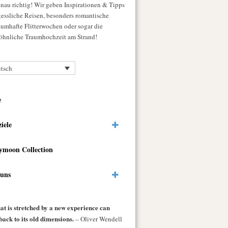
enau richtig! Wir geben Inspirationen & Tipps
gessliche Reisen, besonders romantische
raumhafte Flitterwochen oder sogar die
hnliche Traumhochzeit am Strand!
tsch
e
ziele
ymoon Collection
 uns
at is stretched by a new experience can
back to its old dimensions.
– Oliver Wendell