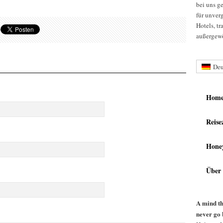
bei uns g
für unver
Hotels, t
außergewö
Deu
Hom
Reise
Hone
Über
A mind th
never go 