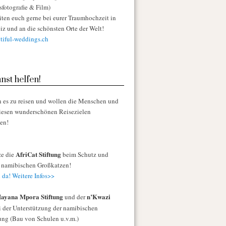
sfotografie & Film)
iten euch gerne bei eurer Traumhochzeit in
iz und an die schönsten Orte der Welt!
iful-weddings.ch
nst helfen!
n es zu reisen und wollen die Menschen und
diesen wunderschönen Reisezielen
zen!
AfriCat Stiftung
ze die
beim Schutz und
r namibischen Großkatzen!
 da! Weitere Infos>>
ayana Mpora Stiftung
n’Kwazi
und der
 der Unterstützung der namibischen
ng (Bau von Schulen u.v.m.)