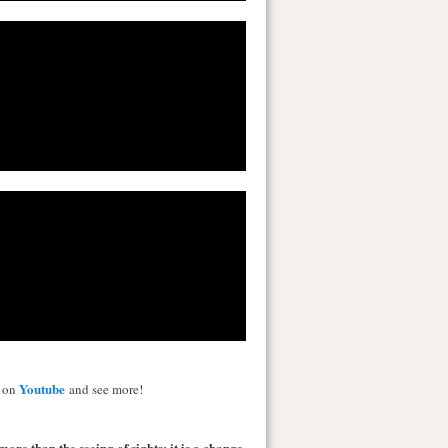
Youtube
s on
and see more!
more than the seeing of sights; it is a change