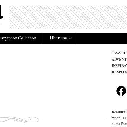
»
neymoon Collection
Über uns
TRAVEL
ADVENT
INSPIRA
RESPON
Beautiful
Wenn Du d
gutes Esse