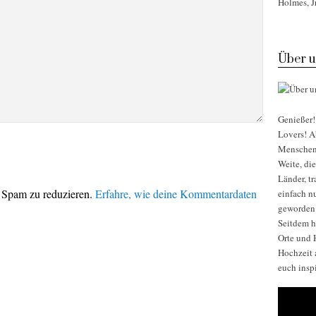
Holmes, Jr
Über u
Genießer! 
Lovers! Ab
Menschen, 
Weite, di
Länder, t
 Spam zu reduzieren.
Erfahre, wie deine Kommentardaten
einfach nu
geworden
Seitdem h
Orte und H
Hochzeit 
euch insp