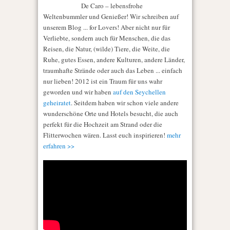
De Caro – lebensfrohe
Weltenbummler und Genießer! Wir schreiben auf
unserem Blog ... for Lovers! Aber nicht nur für
Verliebte, sondern auch für Menschen, die das
Reisen, die Natur, (wilde) Tiere, die Weite, die
Ruhe, gutes Essen, andere Kulturen, andere Länder,
traumhafte Strände oder auch das Leben ... einfach
nur lieben! 2012 ist ein Traum für uns wahr
geworden und wir haben
auf den Seychellen
geheiratet
. Seitdem haben wir schon viele andere
wunderschöne Orte und Hotels besucht, die auch
perfekt für die Hochzeit am Strand oder die
Flitterwochen wären. Lasst euch inspirieren!
mehr
erfahren >>