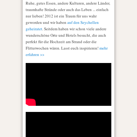
Ruhe, gutes Essen, andere Kulturen, andere Länder,
traumhafte Strände oder auch das Leben ... einfach
nur lieben! 2012 ist ein Traum für uns wahr
geworden und wir haben
auf den Seychellen
geheiratet
. Seitdem haben wir schon viele andere
wunderschöne Orte und Hotels besucht, die auch
perfekt für die Hochzeit am Strand oder die
Flitterwochen wären. Lasst euch inspirieren!
mehr
erfahren >>