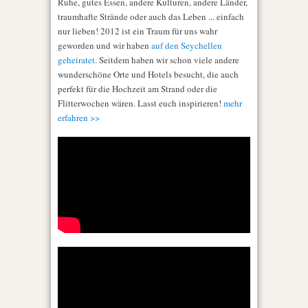
Ruhe, gutes Essen, andere Kulturen, andere Länder,
traumhafte Strände oder auch das Leben ... einfach
nur lieben! 2012 ist ein Traum für uns wahr
geworden und wir haben
auf den Seychellen
geheiratet
. Seitdem haben wir schon viele andere
wunderschöne Orte und Hotels besucht, die auch
perfekt für die Hochzeit am Strand oder die
Flitterwochen wären. Lasst euch inspirieren!
mehr
erfahren >>