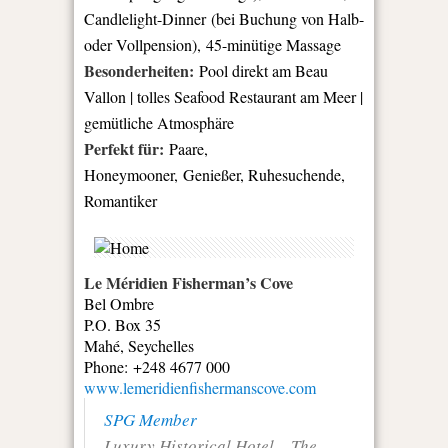
Candlelight-Dinner (bei Buchung von Halb-
oder Vollpension), 45-minütige Massage
Besonderheiten:
Pool direkt am Beau
Vallon | tolles Seafood Restaurant am Meer |
gemütliche Atmosphäre
Perfekt für:
Paare,
Honeymooner, Genießer, Ruhesuchende,
Romantiker
Le Méridien Fisherman’s Cove
Bel Ombre
P.O. Box 35
Mahé, Seychelles
Phone:
+248 4677 000
www.lemeridienfishermanscove.com
SPG Member
Luxury Historical Hotel – The