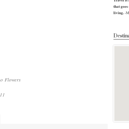
that goes
living.
-M
Destin
co Flowers
011