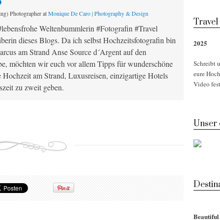
o
ing) Photographer
at
Monique De Caro | Photography & Design
Travel
#lebensfrohe Weltenbummlerin #Fotografin #Travel
berin dieses Blogs. Da ich selbst Hochzeitsfotografin bin
2025
rcus am Strand Anse Source d´Argent auf den
abe, möchten wir euch vor allem Tipps für wunderschöne
Schreibt u
eure Hoch
e Hochzeit am Strand, Luxusreisen, einzigartige Hotels
Video fest
zeit zu zweit geben.
Unser
Desti
Beautifu