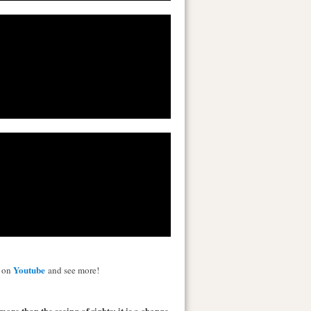
Youtube
s on
and see more!
more than the seeing of sights; it is a change