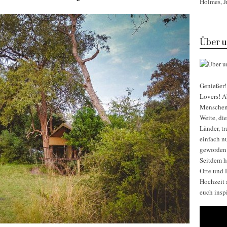
Holmes, Jr
Über u
Genießer! 
Lovers! Ab
Menschen, 
Weite, di
Länder, t
einfach nu
geworden
Seitdem h
Orte und H
Hochzeit 
euch insp