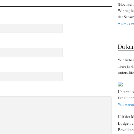
(Hochzeit
Wir begle
der Schwe
www.beaut
Du kan
Wir liebe
Tiere in 
unterstüt
Unterstüt
Erhalt de
Wir waren
M
Hilf der
Lodge
bei
Bevölkeru