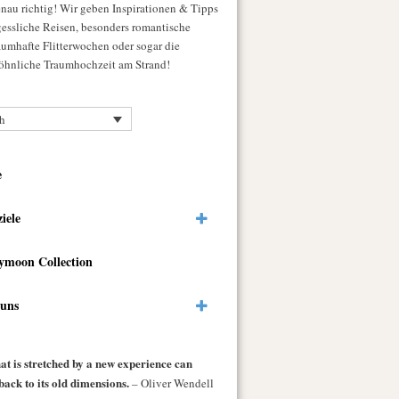
enau richtig! Wir geben Inspirationen & Tipps
gessliche Reisen, besonders romantische
raumhafte Flitterwochen oder sogar die
hnliche Traumhochzeit am Strand!
h
e
ziele
ymoon Collection
 uns
at is stretched by a new experience can
back to its old dimensions.
– Oliver Wendell