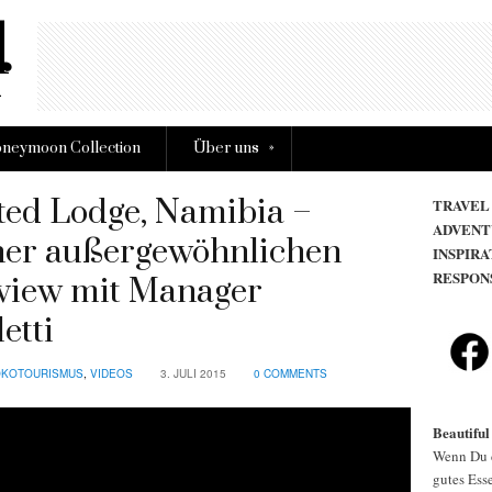
»
neymoon Collection
Über uns
ted Lodge, Namibia –
TRAVEL
ADVENT
iner außergewöhnlichen
INSPIRA
RESPON
rview mit Manager
etti
KOTOURISMUS
,
VIDEOS
3. JULI 2015
0 COMMENTS
Beautiful
Wenn Du d
gutes Esse