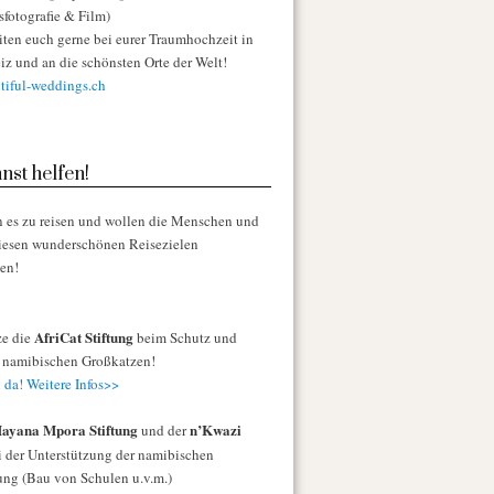
sfotografie & Film)
iten euch gerne bei eurer Traumhochzeit in
iz und an die schönsten Orte der Welt!
iful-weddings.ch
nst helfen!
n es zu reisen und wollen die Menschen und
diesen wunderschönen Reisezielen
zen!
AfriCat Stiftung
ze die
beim Schutz und
r namibischen Großkatzen!
 da! Weitere Infos>>
ayana Mpora Stiftung
n’Kwazi
und der
 der Unterstützung der namibischen
ng (Bau von Schulen u.v.m.)