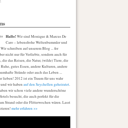
.
ns
Hallo!
Wir sind Monique & Marcus De
Caro – lebensfrohe Weltenbummler und
Wir schreiben auf unserem Blog ... for
er nicht nur für Verliebte, sondern auch für
die das Reisen, die Natur, (wilde) Tiere, die
e Ruhe, gutes Essen, andere Kulturen, andere
raumhafte Strände oder auch das Leben ...
r lieben! 2012 ist ein Traum für uns wahr
 und wir haben
auf den Seychellen geheiratet
.
aben wir schon viele andere wunderschöne
otels besucht, die auch perfekt für die
am Strand oder die Flitterwochen wären. Lasst
irieren!
mehr erfahren >>