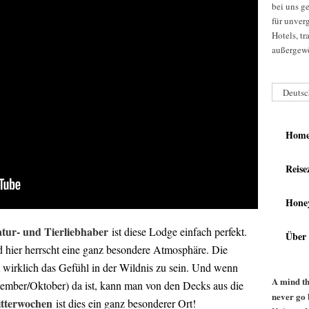
bei uns g
für unver
Hotels, t
außergewö
Deutsc
Hom
Reise
Hone
tur- und Tierliebhaber
ist diese Lodge einfach perfekt.
Über
 hier herrscht eine ganz besondere Atmosphäre. Die
wirklich das Gefühl in der Wildnis zu sein. Und wenn
A mind th
tember/Oktober) da ist, kann man von den Decks aus die
never go 
itterwochen
ist dies ein ganz besonderer Ort!