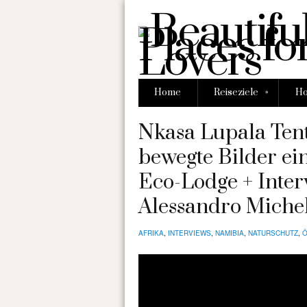
»
Home
Reiseziele
Ho
Nkasa Lupala Ten
bewegte Bilder e
Eco-Lodge + Inte
Alessandro Michel
AFRIKA
,
INTERVIEWS
,
NAMIBIA
,
NATURSCHUTZ
,
Ö