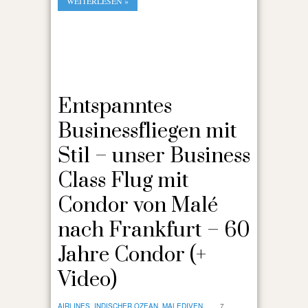
WEITERLESEN »
Entspanntes
Businessfliegen mit
Stil – unser Business
Class Flug mit
Condor von Malé
nach Frankfurt – 60
Jahre Condor (+
Video)
AIRLINES
,
INDISCHER OZEAN
,
MALEDIVEN
7.