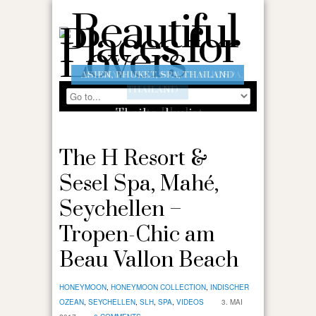
HONEYMOON
,
PHUKET
,
SLH
,
SPA
,
THAILAND
Aleenta Phuket
Phang Nga Resort
& Spa, Thailand –
The H Resort &
Wellness & Genuss
am unberührten
Sesel Spa, Mahé,
Natai Beach
Seychellen –
Tropen-Chic am
Beau Vallon Beach
HONEYMOON
,
HONEYMOON COLLECTION
,
INDISCHER
OZEAN
,
SEYCHELLEN
,
SLH
,
SPA
,
VIDEOS
3. MAI