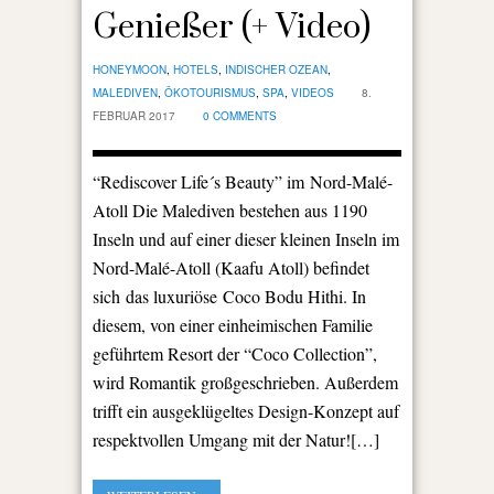
Genießer (+ Video)
HONEYMOON
,
HOTELS
,
INDISCHER OZEAN
,
MALEDIVEN
,
ÖKOTOURISMUS
,
SPA
,
VIDEOS
8.
FEBRUAR 2017
0 COMMENTS
“Rediscover Life´s Beauty” im Nord-Malé-
Atoll Die Malediven bestehen aus 1190
Inseln und auf einer dieser kleinen Inseln im
Nord-Malé-Atoll (Kaafu Atoll) befindet
sich das luxuriöse Coco Bodu Hithi. In
diesem, von einer einheimischen Familie
geführtem Resort der “Coco Collection”,
wird Romantik großgeschrieben. Außerdem
trifft ein ausgeklügeltes Design-Konzept auf
respektvollen Umgang mit der Natur![…]