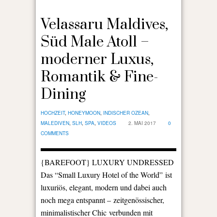
Velassaru Maldives,
Süd Male Atoll –
moderner Luxus,
Romantik & Fine-
Dining
HOCHZEIT
,
HONEYMOON
,
INDISCHER OZEAN
,
MALEDIVEN
,
SLH
,
SPA
,
VIDEOS
2. MAI 2017
0
COMMENTS
{BAREFOOT} LUXURY UNDRESSED
Das “Small Luxury Hotel of the World” ist
luxuriös, elegant, modern und dabei auch
noch mega entspannt – zeitgenössischer,
minimalistischer Chic verbunden mit