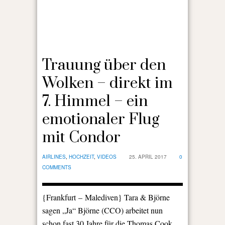
Trauung über den
Wolken – direkt im
7. Himmel – ein
emotionaler Flug
mit Condor
AIRLINES
,
HOCHZEIT
,
VIDEOS
25. APRIL 2017
0
COMMENTS
{Frankfurt – Malediven} Tara & Björne
sagen „Ja“ Björne (CCO) arbeitet nun
schon fast 30 Jahre für die Thomas Cook