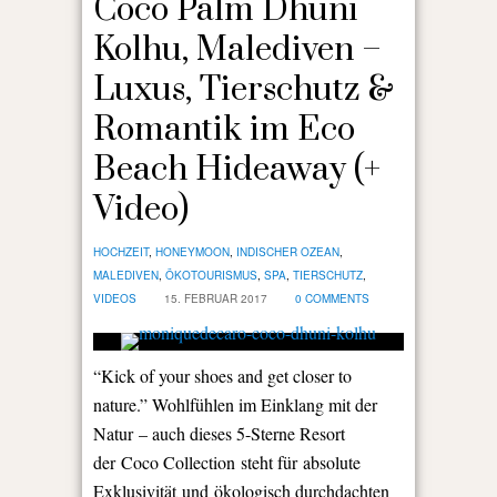
Coco Palm Dhuni
Kolhu, Malediven –
Luxus, Tierschutz &
Romantik im Eco
Beach Hideaway (+
Video)
HOCHZEIT
,
HONEYMOON
,
INDISCHER OZEAN
,
MALEDIVEN
,
ÖKOTOURISMUS
,
SPA
,
TIERSCHUTZ
,
VIDEOS
15. FEBRUAR 2017
0 COMMENTS
“Kick of your shoes and get closer to
nature.” Wohlfühlen im Einklang mit der
Natur – auch dieses 5-Sterne Resort
der Coco Collection steht für absolute
Exklusivität und ökologisch durchdachten